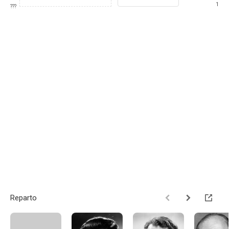
1
???
Reparto