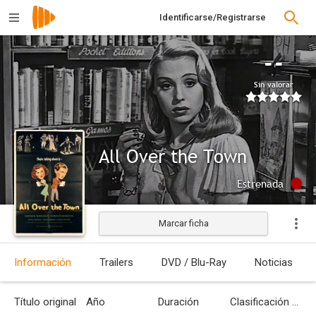
Identificarse/Registrarse
--
Sin valorar
All Over the Town
Estrenada
Marcar ficha
Información
Trailers
DVD / Blu-Ray
Noticias
Título original
Año
Duración
Clasificación por edades