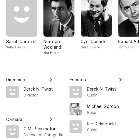
Sarah Churchill
Norman
Cyril Cusack
Ronald A
Wooland
Sally Thorpe
Gerald Vane
Sam Vane
Nat Hearn
Dirección
Escritura
Derek N. Twist
Derek N. Twist
Director
Guión
Michael Gordon
Guión
Cámara
R.F. Delderfield
C.M. Pennington-Richards
Guión
Director de Fotografía