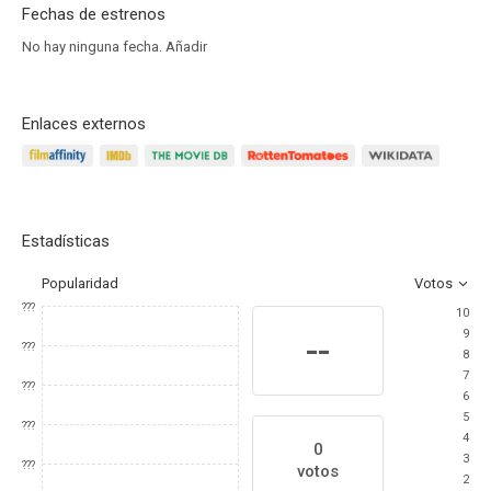
Fechas de estrenos
No hay ninguna fecha.
Añadir
Enlaces externos
Estadísticas
Popularidad
Votos
???
10
9
--
???
8
7
???
6
5
???
4
0
3
???
votos
2