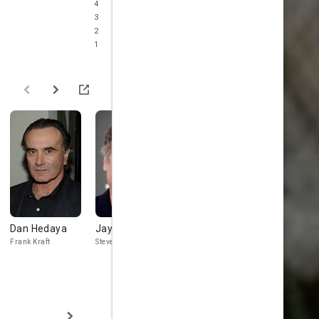
4
3
2
1
Dan Hedaya
Jay O. Sanders
Karen Young
Claire Blo
Frank Kraft
Steven Crighton
Sarah Crighton
Eleanor Trillin