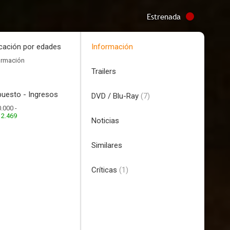
Estrenada
icación por edades
Información
ormación
Trailers
uesto - Ingresos
DVD / Blu-Ray
(7)
.000 -
12.469
Noticias
Similares
Críticas
(1)