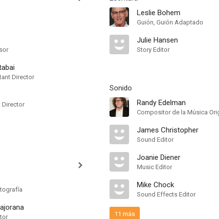
Leslie Bohem
Guión, Guión Adaptado
Julie Hansen
sor
Story Editor
tabai
ant Director
Sonido
Randy Edelman
t Director
Compositor de la Música Ori
James Christopher
Sound Editor
Joanie Diener
Music Editor
Mike Chock
tografía
Sound Effects Editor
ajorana
11 más
tor