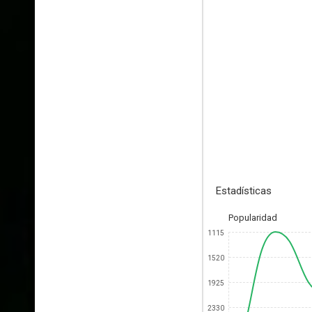
Estadísticas
Popularidad
1115
1520
1925
2330