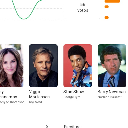
56
votos
my
Viggo
Stan Shaw
Barry Newman
enneman
Mortensen
George Tyrell
Norman Bassett
delyne Thompson
Roy Nord
Escritura