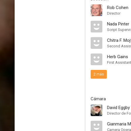
Rob Cohen
Director
Nada Pinter
Script Supervi
Chitra F. Moj
Second Assist
Herb Gains
First Assistan
2 más
Cámara
David Eggby
Director de Fo
Gianmaria M
Camera Opera