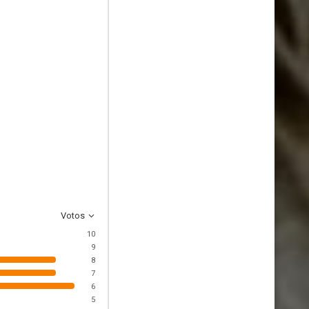
Votos
10
9
8
7
6
5