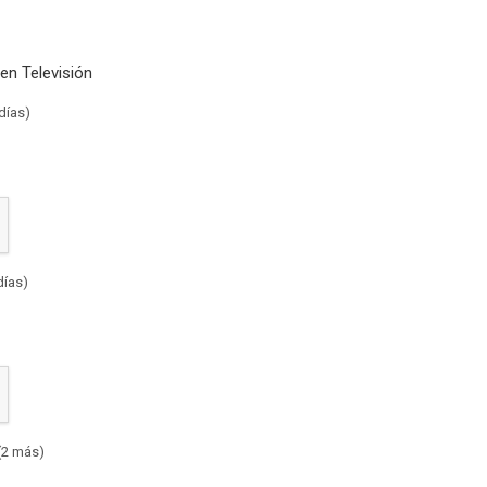
en Televisión
días)
días)
(2 más)