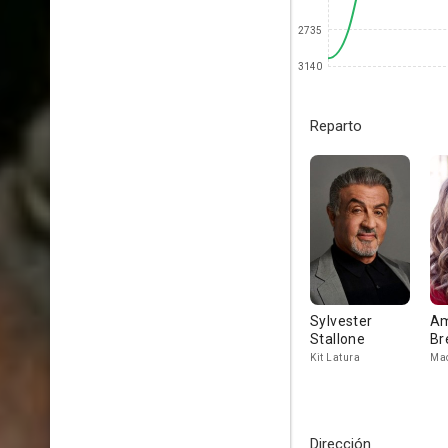
2735
3140
Reparto
Sylvester
A
Stallone
Br
Kit Latura
Ma
Dirección