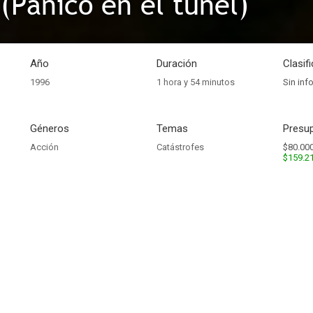
 (Pánico en el túnel)
Año
Duración
Clasif
1996
1 hora y 54 minutos
Sin inf
Géneros
Temas
Presup
Acción
Catástrofes
$80.000
$159.2