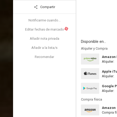
Compartir
Notificarme cuando...
N
Editar fechas de marcado
Añadir nota privada
Disponible en...
Añadir a la lista/s
Alquiler y Compra
Recomendar
Amazon P
Alquiler:
Apple iT
Alquiler:
Google P
Alquiler:
Compra física
Amazon
Compra fí