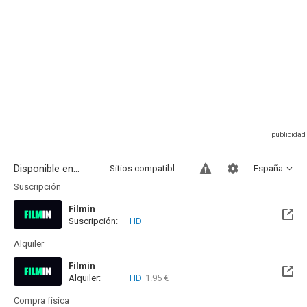
Disponible en...
Sitios compatibles
España
Suscripción
Filmin
Suscripción:
HD
Disponible hasta el Vie, 14 Ago 2026 (Quedan 8 días)
Alquiler
Filmin
Alquiler:
HD
1.95 €
Disponible hasta el Vie, 14 Ago 2026 (Quedan 8 días)
Compra física