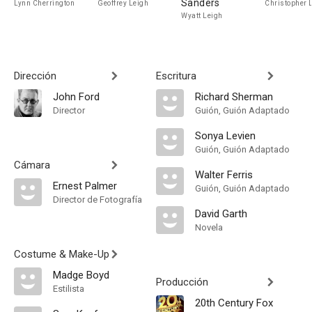
Sanders
Lynn Cherrington
Geoffrey Leigh
Christopher 
Wyatt Leigh
Dirección
Escritura
John Ford
Richard Sherman
Director
Guión, Guión Adaptado
Sonya Levien
Guión, Guión Adaptado
Cámara
Walter Ferris
Ernest Palmer
Guión, Guión Adaptado
Director de Fotografía
David Garth
Novela
Costume & Make-Up
Madge Boyd
Producción
Estilista
20th Century Fox