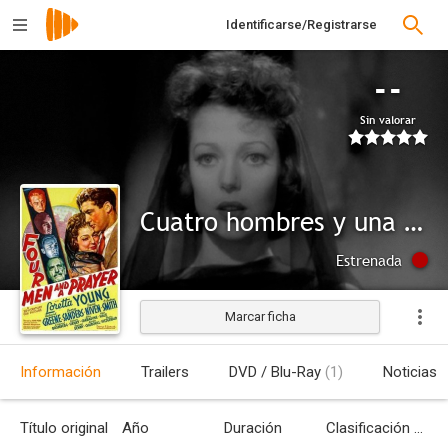
Identificarse/Registrarse
--
Sin valorar
Cuatro hombres y una plegaria
Estrenada
Marcar ficha
Información
Trailers
DVD / Blu-Ray
(1)
Noticias
Título original
Año
Duración
Clasificación por edades