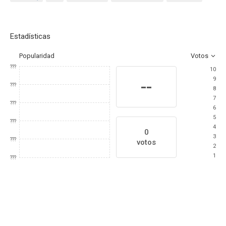
Estadísticas
Popularidad
Votos
???
10
9
--
???
8
7
???
6
5
???
4
0
3
???
votos
2
1
???