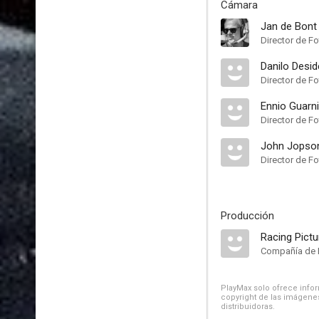
Cámara
Jan de Bont
Director de Fo
Danilo Desid
Director de Fo
Ennio Guarni
Director de Fo
John Jopso
Director de Fo
Producción
Racing Pictu
Compañía de 
PlayMax solo ofrece inform
copyright de las imágenes
distribuidoras.