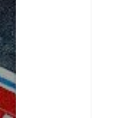
PlayMax
2026
Series populares