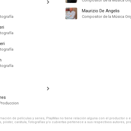
Compositor de la Música Orig
Maurizio De Angelis
tografía
Compositor de la Música Orig
eri
tografía
eri
tografía
n
tografía
res
Produccion
ación de películas y series, PlayMax no tiene relación alguna con el productor o el d
, póster, carátula, fotografías y/o cubiertas pertenece a sus respectivos autores, pr