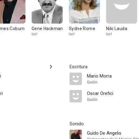
mes Coburn
Gene Hackman
Sydne Rome
Niki Lauda
Self
Self
Self
Escritura
i
Mario Morra
Guión
ri
Oscar Orefici
Guión
Sonido
Guido De Angelis