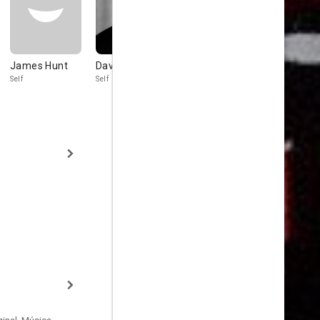
James Hunt
David Niven
Carlos
Michael Yo
Reutemann
Self
Self
Self
Self