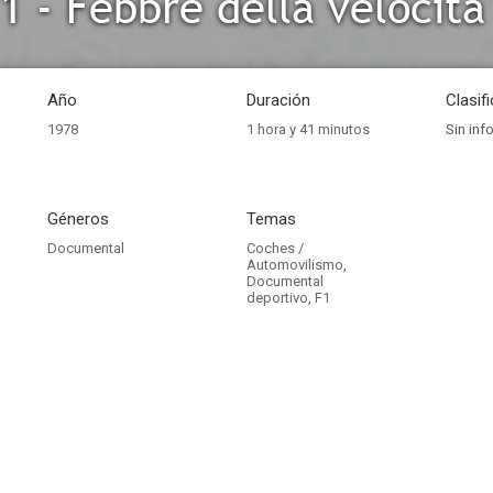
1 - Febbre della velocità
Año
Duración
Clasif
1978
1 hora y 41 minutos
Sin inf
Géneros
Temas
Documental
Coches /
Automovilismo
,
Documental
deportivo
,
F1