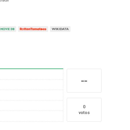
ñadir
--
0
votos