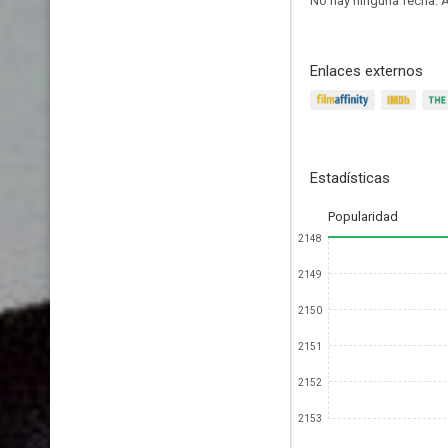
No hay ninguna fecha.
A
Enlaces externos
Estadísticas
Popularidad
2148
2149
2150
2151
2152
2153