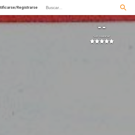
tificarse/Registrarse
--
Sin valorar