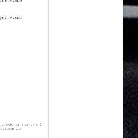
inal, Música
inal, Música
irector de la película. El
oductoras y/o