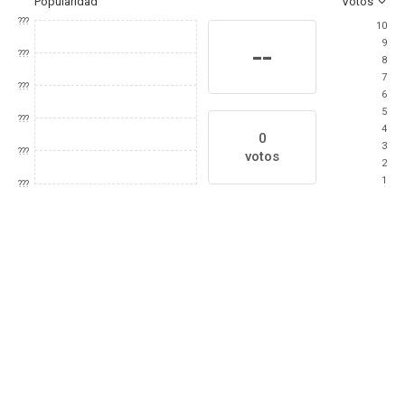
Popularidad
Votos
???
10
9
--
???
8
7
???
6
5
???
4
0
3
???
votos
2
1
???