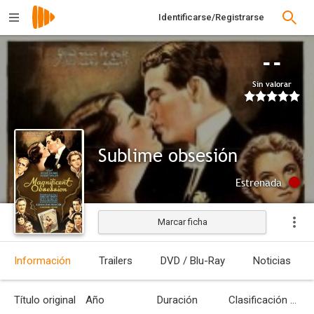
Identificarse/Registrarse
--
Sin valorar
Sublime obsesión
Estrenada
Marcar ficha
Información
Trailers
DVD / Blu-Ray
Noticias
Título original
Año
Duración
Clasificación por edades