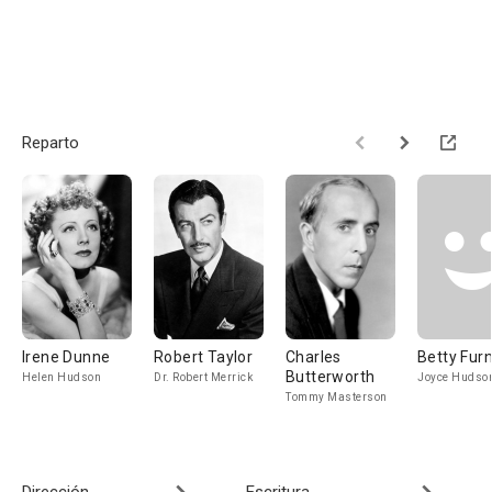
Reparto
Irene Dunne
Robert Taylor
Charles
Betty Fur
Butterworth
Helen Hudson
Dr. Robert Merrick
Joyce Hudso
Tommy Masterson