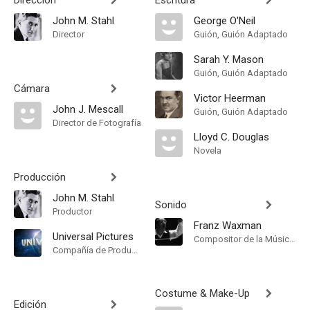
Dirección
Escritura
John M. Stahl
George O'Neil
Director
Guión, Guión Adaptado
Sarah Y. Mason
Guión, Guión Adaptado
Cámara
Victor Heerman
John J. Mescall
Guión, Guión Adaptado
Director de Fotografía
Lloyd C. Douglas
Novela
Producción
John M. Stahl
Sonido
Productor
Franz Waxman
Universal Pictures
Compositor de la Música Original
Compañía de Produccion
Costume & Make-Up
Edición