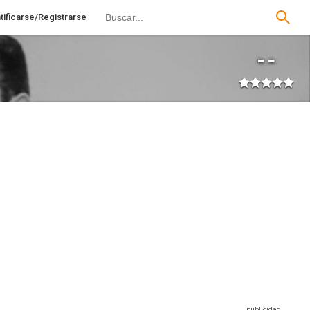
tificarse/Registrarse
--