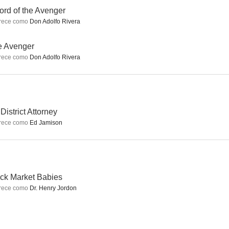
rd of the Avenger
rece como
Don Adolfo Rivera
 Within
Un caballero en la noche
Klondike Fury
e Avenger
rece como
Don Adolfo Rivera
--
--
--
 District Attorney
rece como
Ed Jamison
Crime Inc.
Forty Little Mothers
Todavia estoy vivo
ck Market Babies
--
--
--
rece como
Dr. Henry Jordon