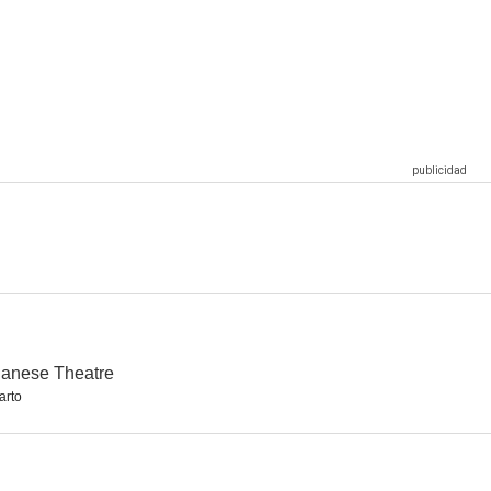
nger
Mr. District Attorney
Como te quise te quiero
--
--
--
cógnita
Enemy of Women
Hitler's Madman
--
--
--
anese Theatre
arto