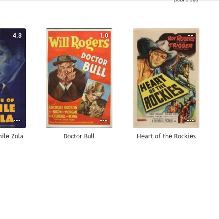
4.3
1.0
--
ile Zola
Doctor Bull
Heart of the Rockies
--
--
--