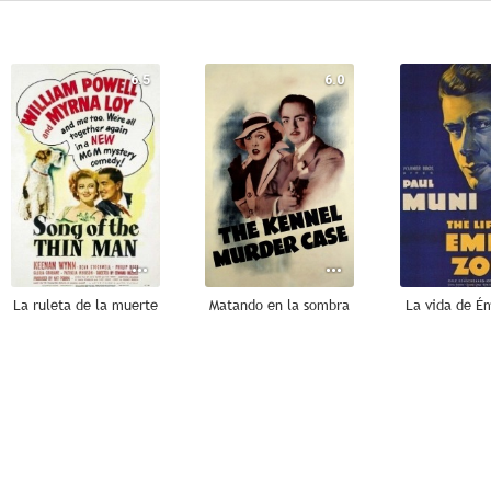
6.5
6.0
La ruleta de la muerte
Matando en la sombra
La vida de Ém
--
--