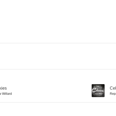
Sword of the Avenger
The Creeper
The Ave
--
--
El creador de monstruos
El falsario
Amenaza in
--
--
kies
--
Cel
 Willard
Rep