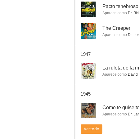
7.3
Pacto tenebroso
Aparece como
Dr. Rh
Aventuras de Jack London
--
The Creeper
Aparece como
Dr. Le
--
1947
6.5
La ruleta de la 
Aparece como
David 
1945
Night Monster
--
Como te quise te
--
Aparece como
Dr. La
Ver todo