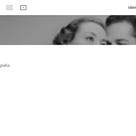
Iden
rafía.