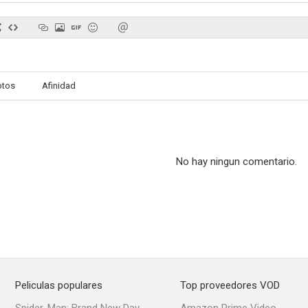
El hombre de la conquista
Trapped in the Sky
Camino haci
otos
Afinidad
--
--
No hay ningun comentario.
Barefoot Boy
Dos hermanas rebeldes
Army G
--
--
Peliculas populares
Top proveedores VOD