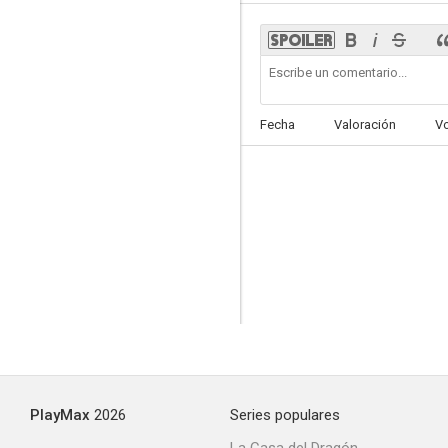
Soak the Old
Fecha
Valoración
V
--
The Lone Wolf Spy Hunt
--
PlayMax
2026
Series populares