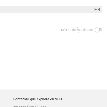
a el Sur
Invitación peligrosa
Venganza india
Mínimo de
50
palabras
--
--
--
irl
Out West with the Hardys
El beso revelador
--
--
--
Contenido que expirara en VOD