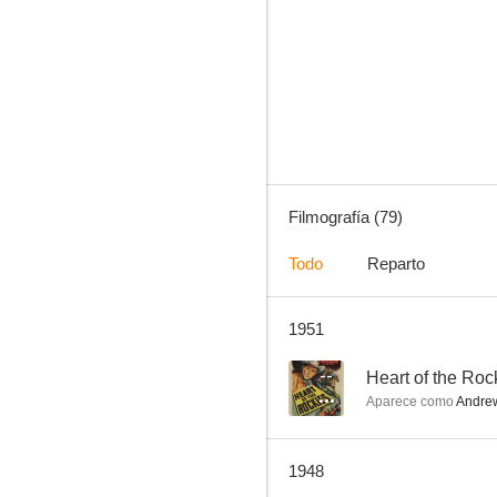
Celanese Theatre
--
Filmografía (79)
Todo
Reparto
1951
Black Market Babies
--
--
Heart of the Roc
Aparece como
Andrew
1948