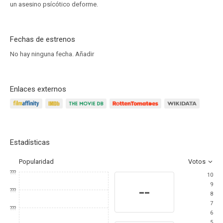
un asesino psícótico deforme.
Fechas de estrenos
No hay ninguna fecha.
Añadir
Enlaces externos
Estadísticas
Popularidad
Votos
???
10
9
--
???
8
7
???
6
5