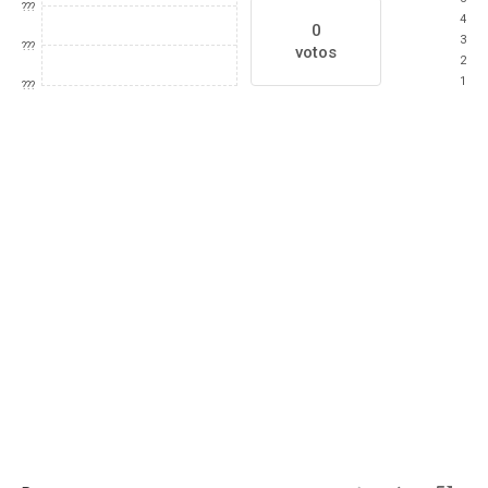
???
4
0
3
???
votos
2
1
???