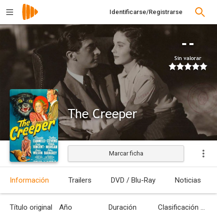
Identificarse/Registrarse
--
Sin valorar
The Creeper
Marcar ficha
Estrenada
Información
Trailers
DVD / Blu-Ray
Noticias
Título original
Año
Duración
Clasificación por edades