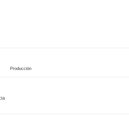
El circo
Sin novedad en el frente
¡Armas al 
7.0
7.0
Producción
El hombre que ríe
El jorobado de Notre Dame
Vida de p
6.3
6.3
cia