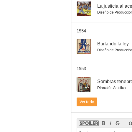
--
La justicia al ac
Diseño de Producció
Drácula
1954
5.0
--
Burlando la ley
Diseño de Producció
1953
--
Sombras tenebr
Dirección Artística
El legado tenebroso
Ver todo
--