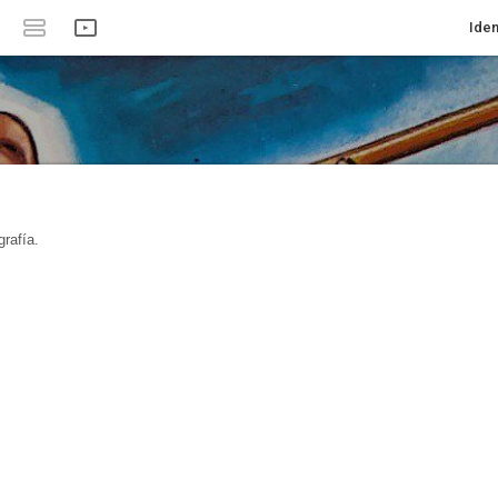
Iden
rafía.