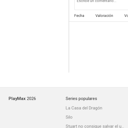
Fecha
Valoración
V
La justicia al acecho
--
PlayMax
2026
Series populares
El luchador (El combate de las mil pistolas)
La Casa del Dragón
--
Silo
Stuart no consigue salvar el universo