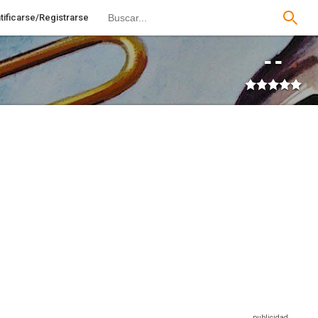
tificarse/Registrarse
--