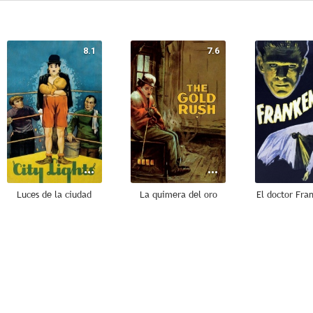
8.1
7.6
Luces de la ciudad
La quimera del oro
El doctor Fra
7.8
7.4