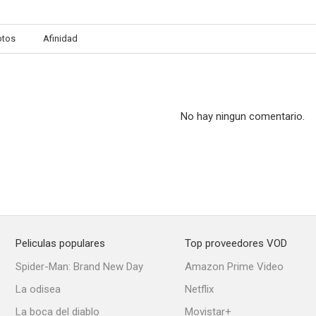
otos
Afinidad
Burlando la ley
Sombras tenebrosas
Cita en Ho
--
--
No hay ningun comentario.
Peliculas populares
Top proveedores VOD
Two Lost Worlds
El platillo volante
Not Wan
Spider-Man: Brand New Day
Amazon Prime Video
--
--
La odisea
Netflix
La boca del diablo
Movistar+