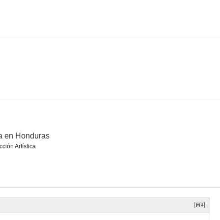
El doble asesinato en la calle Morgue
Pasión bajo la niebla
El caserón de las sombras
4.0
4.0
--
a en Honduras
cción Artística
nes
Un día de juerga
Pecado sin malicia
--
--
--