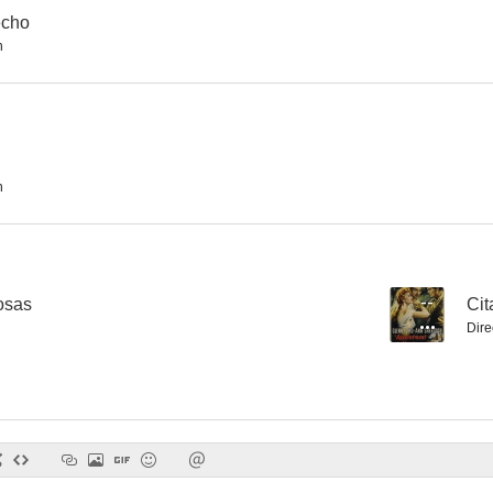
echo
n
El peregrino
Drácula
5.0
4.5
n
osas
--
Cit
Dire
Charlot en... Día de paga
Estudiantes en Oxford
Vacacio
--
--