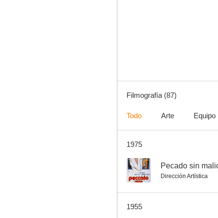
Una chica angelical
7.0
Filmografía (87)
Todo
Arte
Equipo
1975
La novia de Frankenstein
6.3
--
Pecado sin mali
Dirección Artística
1955