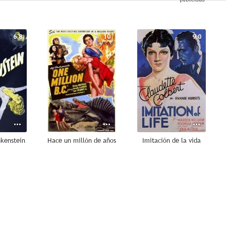
6.8
10
9.0
nkenstein
Hace un millón de años
Imitación de la vida
7.3
7.2
7.1