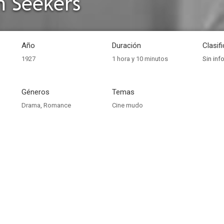
n Seekers
Año
Duración
Clasif
1927
1 hora y 10 minutos
Sin inf
Géneros
Temas
Drama
,
Romance
Cine mudo