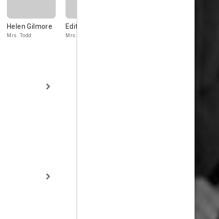
Helen Gilmore
Edith Yorke
Phillips Smalley
Cora Willi
Mrs. Todd
Mrs. Hagen
Mr. Hagen
Mrs. W. Symm