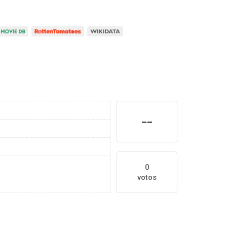
--
0
votos