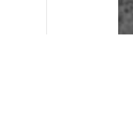
Contenido que expirara en VOD
Amazon Prime Video
Movistar+
Netflix
Filmin
HBO Max