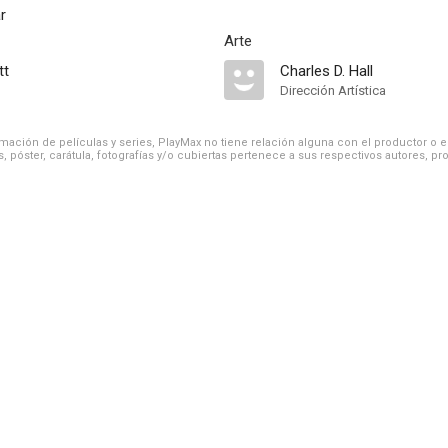
r
Arte
tt
Charles D. Hall
Dirección Artística
ación de películas y series, PlayMax no tiene relación alguna con el productor o el d
, póster, carátula, fotografías y/o cubiertas pertenece a sus respectivos autores, pr