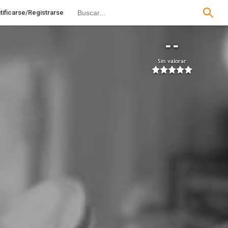
tificarse/Registrarse
--
Sin valorar