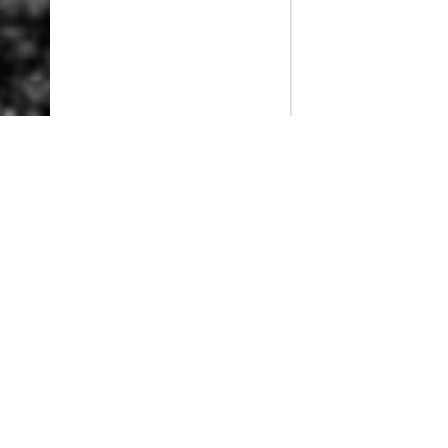
PlayMax
2026
Series populares
La Casa del Dragón
Silo
Stuart no consigue salvar el universo
Ted Lasso
Rick y Morty