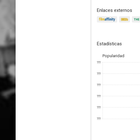
Enlaces externos
Estadísticas
Popularidad
???
???
???
???
???
???