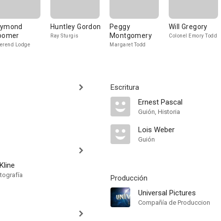
aymond
Huntley Gordon
Peggy
Will Gregory
oomer
Montgomery
Ray Sturgis
Colonel Emory Todd
erend Lodge
Margaret Todd
Escritura
Ernest Pascal
Guión, Historia
Lois Weber
Guión
Kline
tografía
Producción
Universal Pictures
Compañía de Produccion