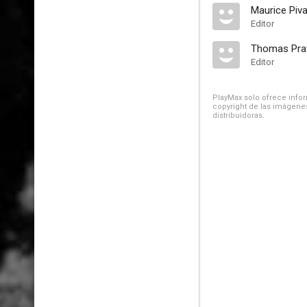
Maurice Piva
Editor
Thomas Pra
Editor
PlayMax solo ofrece inform
copyright de las imágenes
distribuidoras.