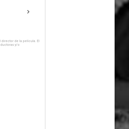
irector de la película. El
oductoras y/o