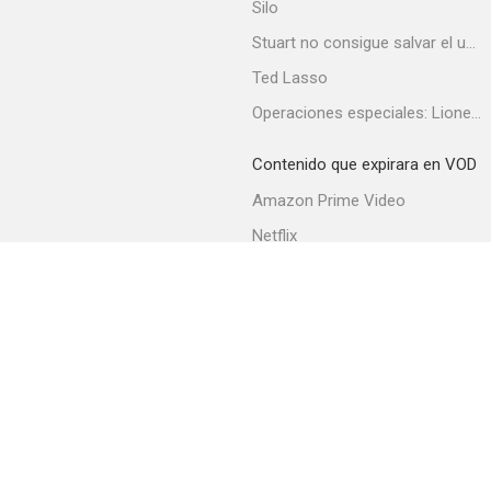
Silo
Stuart no consigue salvar el universo
Ted Lasso
Jewel
Operaciones especiales: Lioness
--
Contenido que expirara en VOD
Amazon Prime Video
Netflix
Filmin
Movistar+
Movistar+ Fibra
The Merchant of Venice
--