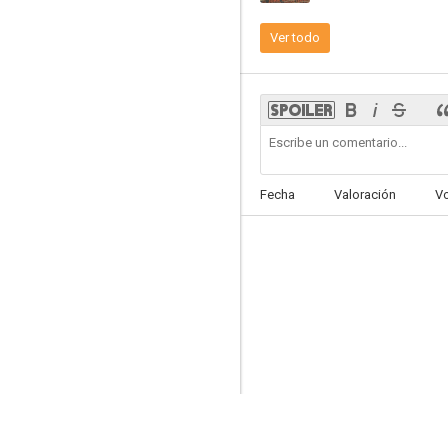
Ver todo
Yours for the Asking
--
Fecha
Valoración
V
Desirable
--