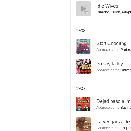
--
Idle Wives
Director
,
Guión
,
Adapt
Yo soy la ley
1938
--
--
Start Cheering
Aparece como
Profes
--
Yo soy la ley
Aparece como
Univer
1937
Cinco cunitas
7.3
Dejad paso al 
--
Aparece como
Busine
--
La venganza de
Aparece como
Engli