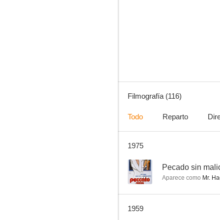
La muerte de vacaciones
--
Filmografía (116)
Todo
Reparto
Dir
1975
Idle Wives
--
--
Pecado sin mali
Aparece como
Mr. H
1959