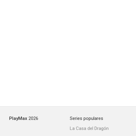
Idle Wives
--
Under the Spell
--
PlayMax
2026
Series populares
La Casa del Dragón