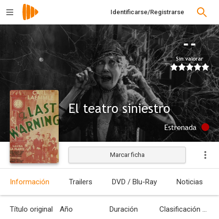
Identificarse/Registrarse
--
Sin valorar
El teatro siniestro
Estrenada
Marcar ficha
Información
Trailers
DVD / Blu-Ray
Noticias
Título original
Año
Duración
Clasificación por edades