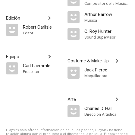
Compositor de la Música Original, Music Director
Arthur Barrow
Edición
Música
Robert Carlisle
C. Roy Hunter
Editor
Sound Supervisor
Equipo
Costume & Make-Up
Carl Laemmle
Jack Pierce
Presenter
Maquilladora
Arte
Charles D. Hall
Dirección Artística
PlayMax solo ofrece información de películas y series, PlayMax no tiene
relación alguna con el productor o el director de la película. El copyright de