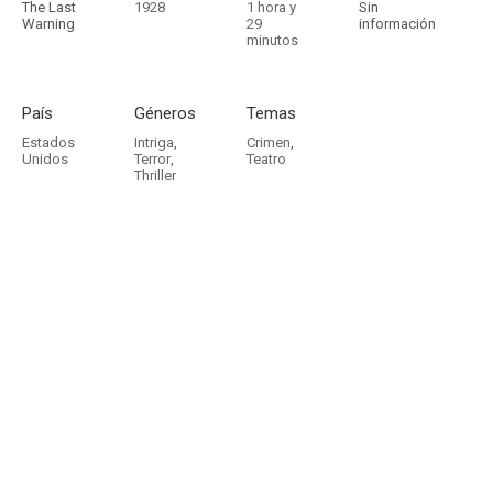
The Last
1928
1 hora y
Sin
Warning
29
información
minutos
País
Géneros
Temas
Estados
Intriga
,
Crimen
,
Unidos
Terror
,
Teatro
Thriller