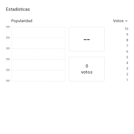
Estadísticas
Popularidad
Votos
???
10
9
--
???
8
7
???
6
5
???
4
0
3
???
votos
2
1
???