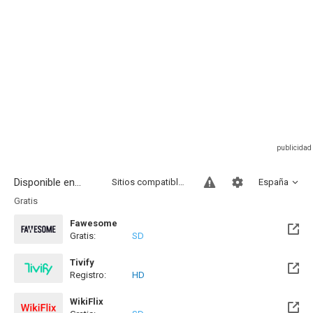
Disponible en...
Sitios compatibles
España
Gratis
Fawesome
Gratis:
SD
Tivify
Registro:
HD
Disponible hasta el Mié, 09 May 2029 (Quedan 2 años)
WikiFlix