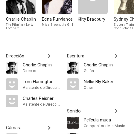
Charlie Chaplin
Edna Purviance
Kilty Bradbury
Sydney Ch
The Pilgrim / Lefty
Miss Brown, the Girl
Eloper / Train
Lombard
Conductor / Li
Boy's Father
Dirección
Escritura
Charlie Chaplin
Charlie Chaplin
Director
Guión
Tom Harrington
Nellie Bly Baker
Asistente de Dirección
Other
Charles Reisner
Asistente de Dirección
Sonido
Película muda
Compositor de la Música Original
Cámara