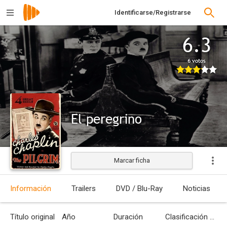
Identificarse/Registrarse
6.3
6 votos
El peregrino
Marcar ficha
Estrenada
Información
Trailers
DVD / Blu-Ray
Noticias
Título original
Año
Duración
Clasificación por edades