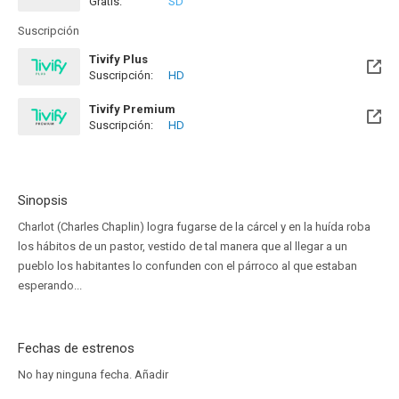
Gratis:
SD
Suscripción
Tivify Plus
Suscripción:
HD
Disponible hasta el Mié, 09 May 2029 (Quedan 2 años)
Tivify Premium
Suscripción:
HD
Disponible hasta el Mié, 09 May 2029 (Quedan 2 años)
Sinopsis
Charlot (Charles Chaplin) logra fugarse de la cárcel y en la huída roba
los hábitos de un pastor, vestido de tal manera que al llegar a un
pueblo los habitantes lo confunden con el párroco al que estaban
esperando...
Fechas de estrenos
No hay ninguna fecha.
Añadir