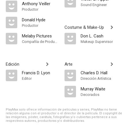
Anthony Veiller
Sound Engineer
Productor
Donald Hyde
Productor
Costume & Make-Up
Melaby Pictures
Don L. Cash
Compañía de Produccion
Makeup Supervisor
Edición
Arte
Francis D. Lyon
Charles D. Hall
Editor
Dirección Artística
Murray Waite
Decorados
PlayMax solo ofrece información de películas y series, PlayMax no tiene
relación alguna con el productor o el director de la película. El copyright de
las imágenes, póster, carátula, fotografías y/o cubiertas pertenece a sus
respectivos autores, productoras y/o distribuidoras.