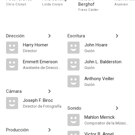
Berghof
Chris Cronyn
Linda Cronyn
Arjenian
Franz Calder
Dirección
Escritura
Harry Horner
John Hoare
Director
Guión
Emmett Emerson
John L. Balderston
Asistente de Dirección
Guión
Anthony Veiller
Guión
Cámara
Joseph F. Biroc
Director de Fotografía
Sonido
Mahlon Merrick
Compositor de la Música Original
Producción
Victor B. Appel