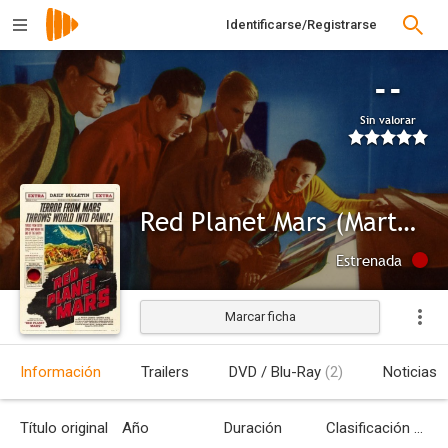
Identificarse/Registrarse
--
Sin valorar
Red Planet Mars (Marte, el planeta rojo)
Estrenada
Marcar ficha
Información
Trailers
DVD / Blu-Ray
(2)
Noticias
Título original
Año
Duración
Clasificación por edades