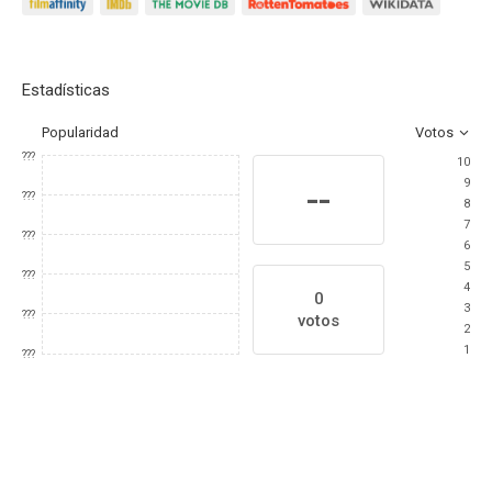
Estadísticas
Popularidad
Votos
???
10
9
--
???
8
7
???
6
5
???
4
0
3
???
votos
2
1
???