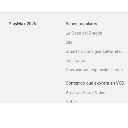
Three Sailors and a Girl
PlayMax
2026
Series populares
La Casa del Dragón
Silo
Stuart no consigue salvar el universo
Ted Lasso
Operaciones especiales: Lioness
Contenido que expirara en VOD
Amazon Prime Video
Netflix
Filmin
Movistar+