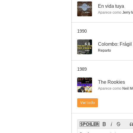
--
En vida tuya
Aparece como
Jerry 
Los ángeles de Charlie
1990
7.5
4.0
Colombo: Frágil
Reparto
1989
--
The Rookies
Aparece como
Neil M
La Mujer Policía
Ver todo
7.2