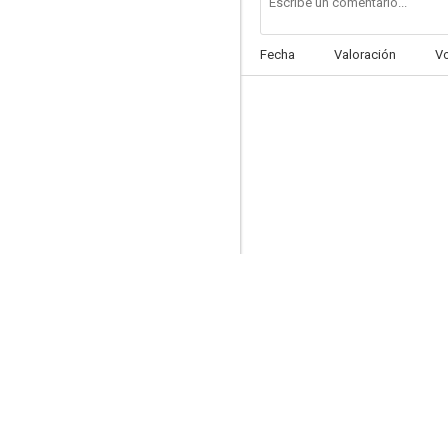
Fecha
Valoración
V
El caso de Thomas Crown
6.7
Hawai 5-0
2.0