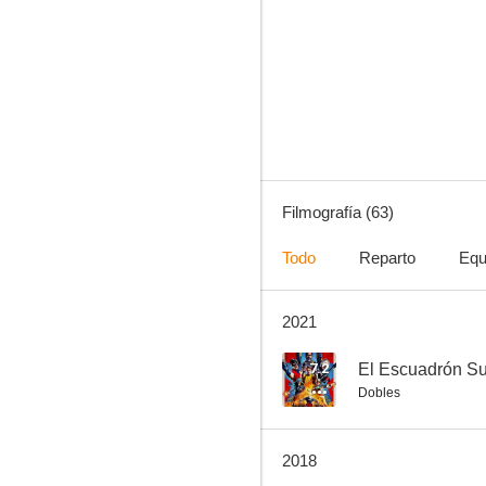
Santa Bárbara
8.9
Filmografía (63)
Todo
Reparto
Equ
2021
Ironside
7.9
7.2
El Escuadrón Su
Dobles
2018