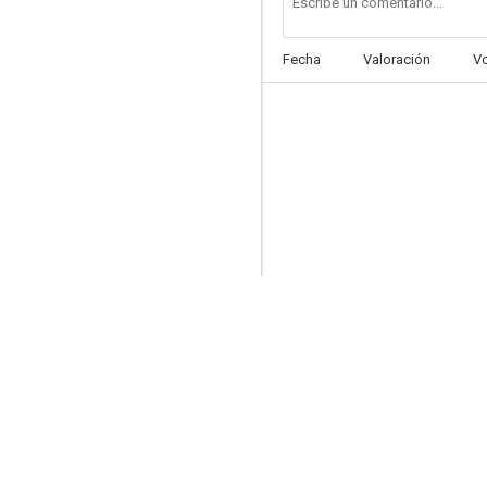
Fecha
Valoración
V
El agente Burke
--
Encrucijada
--