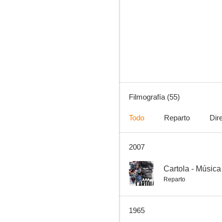
Al rojo vivo
6.0
Filmografía (55)
Todo
Reparto
Dir
2007
Apasionadamente
5.3
--
Cartola - Música
Reparto
1965