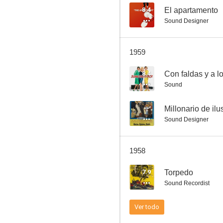
8.4
El apartamento
Sound Designer
El fabuloso Andersen
1959
--
8.4
Con faldas y a l
Sound
--
Millonario de il
Sound Designer
1958
Porgy y Bess
7.9
Torpedo
--
Sound Recordist
Ver todo