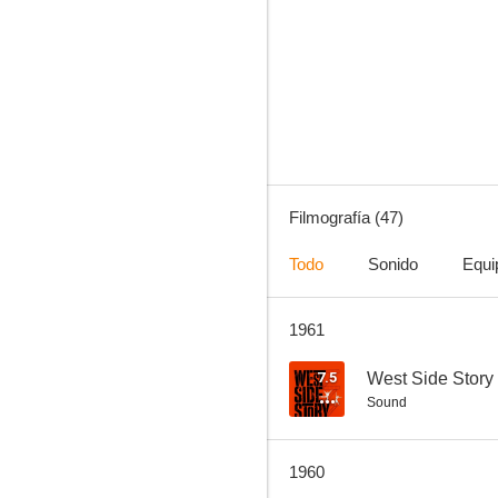
Canción del sur
6.9
Filmografía (47)
Todo
Sonido
Equi
1961
La mujer del obispo
6.0
7.5
West Side Story 
Sound
1960