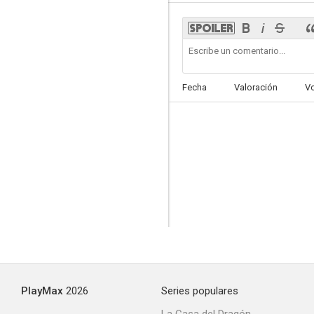
El Continente Perdido
Fecha
Valoración
V
--
Mi loco corazón (Fiel a tu recuerdo)
--
PlayMax
2026
Series populares