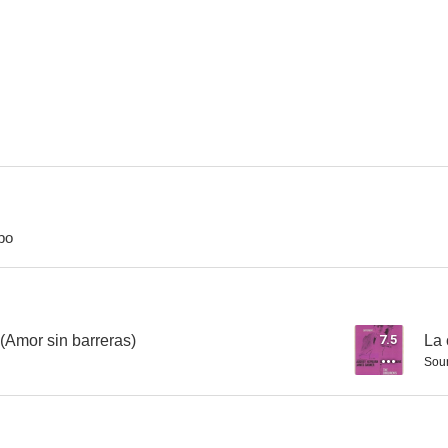
Nace una canción
El cuarto hombre
La princesa y 
6.9
6.8
po
Mesas separadas
La vida secreta de Walter Mitty
El foras
6.0
6.0
(Amor sin barreras)
7.5
La 
Sou