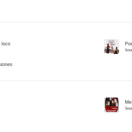
La fugitiva
La estrella del norte
Rumbo a O
--
--
o loco
--
Por
Sou
usiones
Millonario de ilusiones
Bailout at 43,000
Labios sel
6.9
Me
--
--
Sou