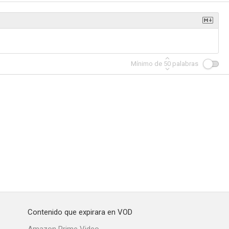
ino
Nube de sangre
Vida de mi vida
Mínimo de
50
palabras
--
--
--
zo
La fe
El asombro de Brooklyn
--
--
Contenido que expirara en VOD