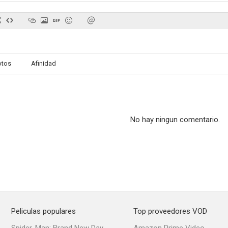
Tarzán en peligro
No quiero decirte adiós
Valent
otos
Afinidad
--
--
No hay ningun comentario.
Roseanna McCoy
La última carga
Hechi
--
--
Peliculas populares
Top proveedores VOD