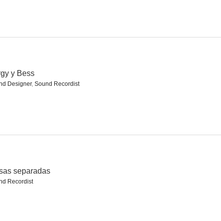
riente
Copacabana
El caballero del Oeste
--
--
--
gy y Bess
nd Designer
,
Sound Recordist
lados
La calle desnuda
Amenaza en las vías
sas separadas
--
--
--
nd Recordist