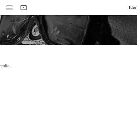
Iden
rafía.