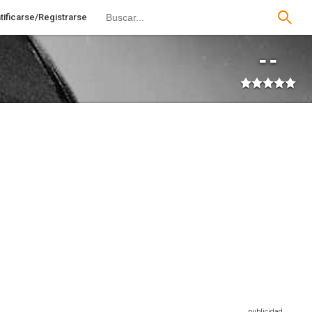
tificarse/Registrarse
--