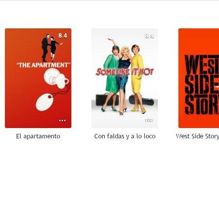
8.4
8.4
El apartamento
Con faldas y a lo loco
7.2
7.0