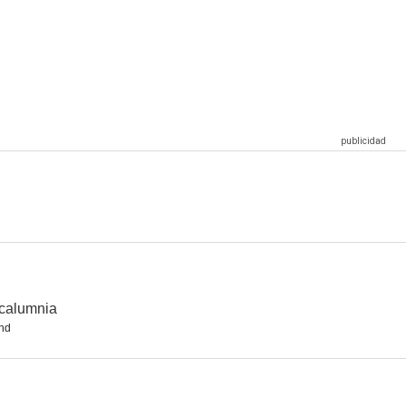
el pirata
Los verdugos también mueren
A través del espejo
6.7
6.5
6.5
tero
Ellos y ellas
Un hombre fenómeno
5.8
5.3
4.7
calumnia
nd