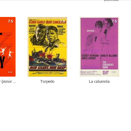
7.5
7.9
7.5
West Side Story (Amor sin barreras)
Torpedo
La calumnia
7.0
6.9
6.9