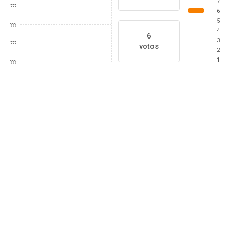
7
???
6
5
???
4
6
3
???
votos
2
1
???