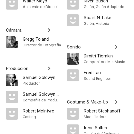
Walter Mayo
Niven Busch
Asistente de Dirección
Guión, Guión Adaptado
Stuart N. Lake
Guión, Historia
Cámara
Gregg Toland
Director de Fotografía
Sonido
Dimitri Tiomkin
Compositor de la Música Original
Producción
Fred Lau
Samuel Goldwyn
Sound Engineer
Productor
Samuel Goldwyn Company
Compañía de Produccion
Costume & Make-Up
Robert McIntyre
Robert Stephanoff
Casting
Maquilladora
Irene Saltern
Diseño de Vestuario