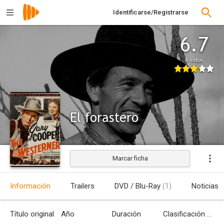
Identificarse/Registrarse
6.7
6 votos
El forastero
Marcar ficha
Estrenada
Información
Trailers
DVD / Blu-Ray
(1)
Noticias
Título original
Año
Duración
Clasificación por edades