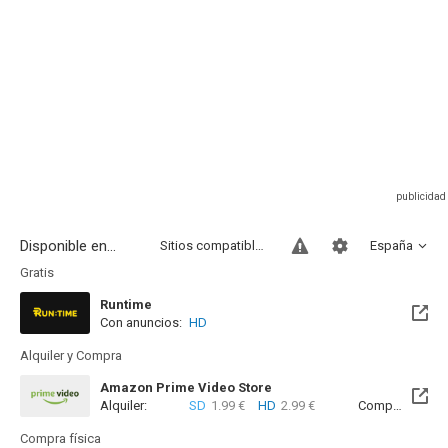
Disponible en...
Sitios compatibles
España
Gratis
Runtime
Con anuncios:
HD
Alquiler y Compra
Amazon Prime Video Store
Alquiler:
SD
1.99 €
HD
2.99 €
Compra:
SD
7
Compra física