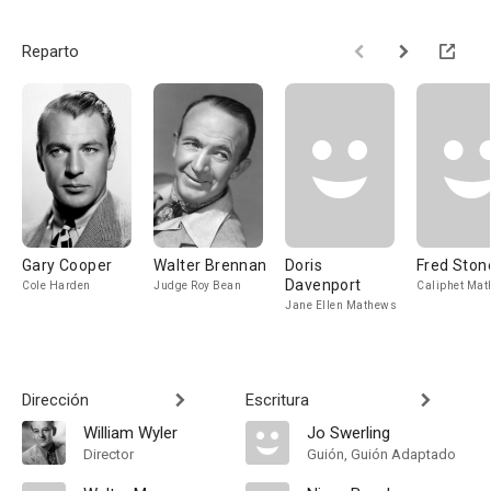
Reparto
Gary Cooper
Walter Brennan
Doris
Fred Ston
Davenport
Cole Harden
Judge Roy Bean
Caliphet Ma
Jane Ellen Mathews
Dirección
Escritura
William Wyler
Jo Swerling
Director
Guión, Guión Adaptado