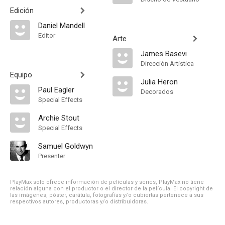
Edición
Daniel Mandell
Editor
Arte
James Basevi
Dirección Artística
Equipo
Julia Heron
Paul Eagler
Decorados
Special Effects
Archie Stout
Special Effects
Samuel Goldwyn
Presenter
PlayMax solo ofrece información de películas y series, PlayMax no tiene
relación alguna con el productor o el director de la película. El copyright de
las imágenes, póster, carátula, fotografías y/o cubiertas pertenece a sus
respectivos autores, productoras y/o distribuidoras.