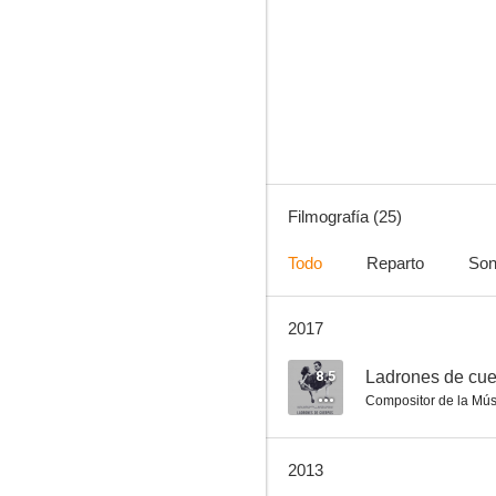
Así mueren los valientes
6.0
Filmografía (25)
Todo
Reparto
Son
2017
Corazón de hielo
--
8.5
Ladrones de cu
Compositor de la Mús
2013