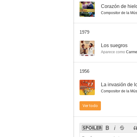
--
Corazón de hiel
Compositor de la Mús
Corazón de hielo
1979
--
--
Los suegros
Aparece como
Carme
1956
7.7
La invasión de l
Compositor de la Mús
El amor nació en París
Ver todo
--