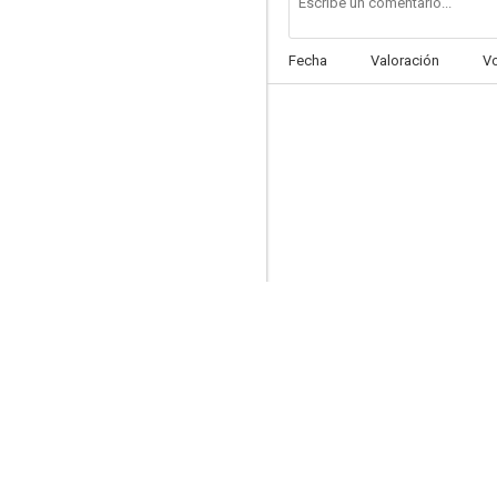
Fecha
Valoración
V
Night Into Morning
--
Se busca una mujer
--