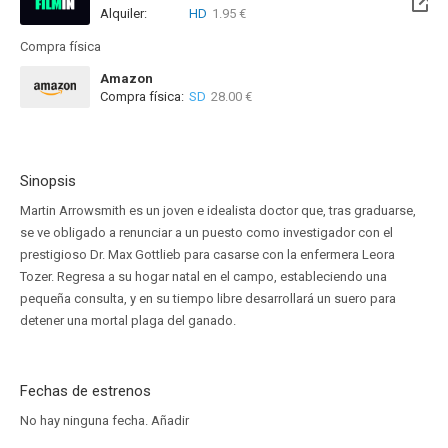
Alquiler:
HD
1.95 €
Disponible hasta el Vie, 14 Ago 2026 (Quedan 6 días)
Compra física
Amazon
Compra física:
SD
28.00 €
Sinopsis
Martin Arrowsmith es un joven e idealista doctor que, tras graduarse,
se ve obligado a renunciar a un puesto como investigador con el
prestigioso Dr. Max Gottlieb para casarse con la enfermera Leora
Tozer. Regresa a su hogar natal en el campo, estableciendo una
pequeña consulta, y en su tiempo libre desarrollará un suero para
detener una mortal plaga del ganado.
Fechas de estrenos
No hay ninguna fecha.
Añadir