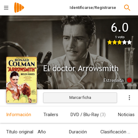
Identificarse/Registrarse
6.0
1 voto
El doctor Arrowsmith
Estrenada
Marcar ficha
Información
Trailers
DVD / Blu-Ray
(3)
Noticias
Título original
Año
Duración
Clasificación por edades