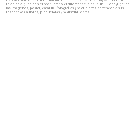
PlayMax solo ofrece información de películas y series, PlayMax no tiene
relación alguna con el productor o el director de la película. El copyright de
las imágenes, póster, carátula, fotografías y/o cubiertas pertenece a sus
respectivos autores, productoras y/o distribuidoras.