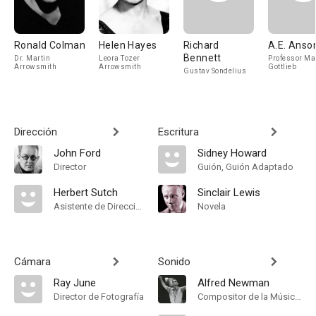
Ronald Colman
Helen Hayes
Richard
A.E. Anso
Bennett
Dr. Martin
Leora Tozer
Professor Ma
Arrowsmith
Arrowsmith
Gottlieb
Gustav Sondelius
Dirección
Escritura
John Ford
Sidney Howard
Director
Guión, Guión Adaptado
Herbert Sutch
Sinclair Lewis
Asistente de Dirección
Novela
Cámara
Sonido
Ray June
Alfred Newman
Director de Fotografía
Compositor de la Música Original, Music Director