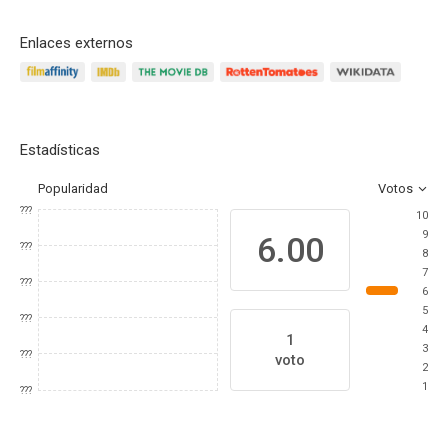
Enlaces externos
Estadísticas
Popularidad
Votos
???
10
9
6.00
???
8
7
???
6
5
???
4
1
3
???
voto
2
1
???