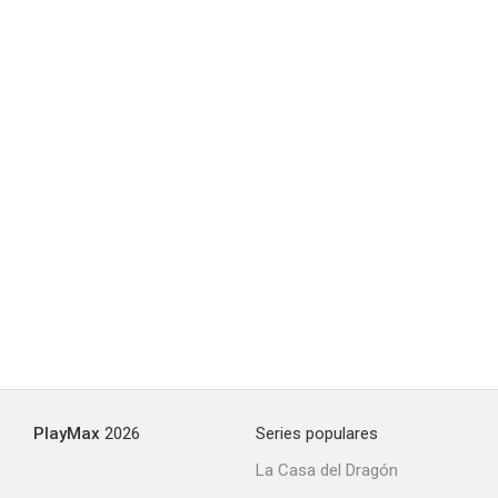
Marvellous
--
Your Honor
--
PlayMax
2026
Series populares
La Casa del Dragón