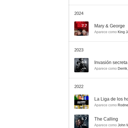
2024
Boardwalk Empire
7.7
Mary & George
Aparece como
King J
8.0
2023
6.4
Invasión secreta
Aparece como
Derrik
2022
Medium
8.1
7.8
Aparece como
Rodney S
5.7
The Calling
Aparece como
John W