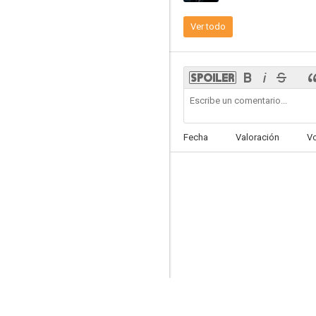
Ver todo
Numb3rs
7.5
Fecha
Valoración
V
X-Men: Primera generación
7.2