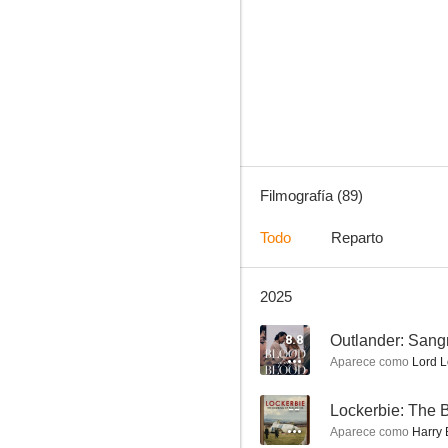
El mentalista
8.7
Filmografía (89)
Todo
Reparto
2025
CSI: Las Vegas
8.5
8.8
Outlander: Sang
Aparece como
Lord L
--
Lockerbie: The 
Aparece como
Harry 