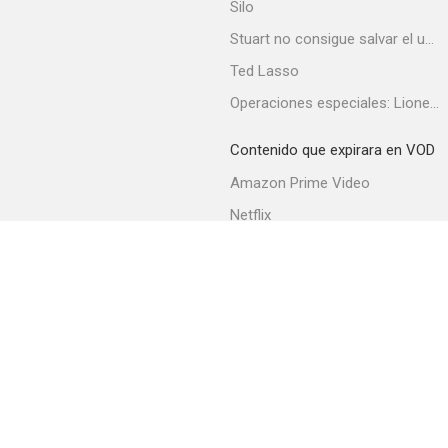
Silo
Stuart no consigue salvar el universo
Ted Lasso
Postman Pat: The Movie
Operaciones especiales: Lioness
--
Contenido que expirara en VOD
Amazon Prime Video
Netflix
Filmin
Movistar+
Movistar+ Fibra
In The Dark Half
--