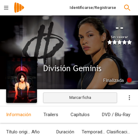
Identificarse/Registrarse
--
Sin valorar
División Geminis
Finalizada
Marcar ficha
Información
Trailers
Capítulos
DVD / Blu-Ray
Título original
Año
Duración
Temporadas
Clasificación por edades