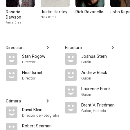
Rosario
Justin Hartley
Rick Ravanello
John Kape
Dawson
Nick Korda
Anna Diaz
Dirección
Escritura
Stan Rogow
Joshua Stern
Director
Guión
Neal Israel
Andrew Black
Director
Guión
Laurence Frank
Guión
Cámara
Brent V. Friedman
David Klein
Guión, Historia
Director de Fotografía
Robert Seaman