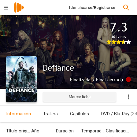
Identificarse/Registrarse
7.3
101 votos
Defiance
Finalizada • Final cerrado
Marcar ficha
Información
Trailers
Capítulos
DVD / Blu-Ray
(34
Título original
Año
Duración
Temporadas
Clasificación por edades