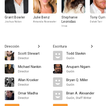
Grant Bowler
Julie Benz
Stephanie
Tony Curr
Leonidas
Joshua Nolan
Amanda Rosewater
Datak Tarr
Irisa
Dirección
Escritura
Scott Stewart
Todd Slavkin
Director
Guión
Michael Nankin
Anupam Nigam
Director
Guión
Allan Kroeker
Bryan Q. Miller
Director
Guión
Omar Madha
Brian A. Alexander
Director
Guión, Staff Writer