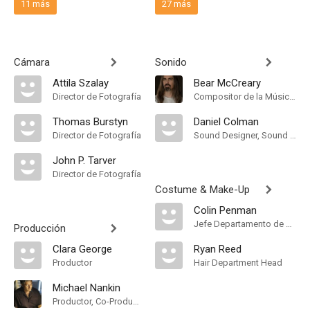
11 más
27 más
Cámara
Sonido
Attila Szalay
Bear McCreary
Director de Fotografía
Compositor de la Música Original
Thomas Burstyn
Daniel Colman
Director de Fotografía
Sound Designer, Sound Effects Editor, Supervising Sound Editor
John P. Tarver
Director de Fotografía
Costume & Make-Up
Colin Penman
Jefe Departamento de Maquillaje
Producción
Clara George
Ryan Reed
Productor
Hair Department Head
Michael Nankin
Productor, Co-Productor Ejecutivo, Productor Supervisor