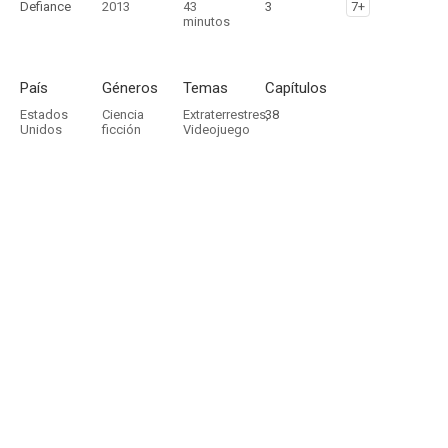
Defiance
2013
43
3
7+
minutos
País
Géneros
Temas
Capítulos
Estados
Ciencia
Extraterrestres
38
,
Unidos
ficción
Videojuego