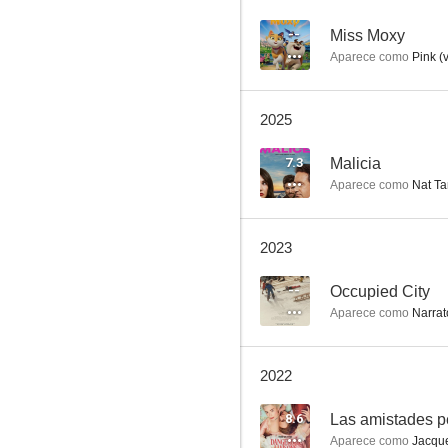
6.2
--
Miss Moxy
Aparece como
Pink (
2025
7.3
Malicia
Aparece como
Nat Ta
Black Death (Garra negra)
2023
8.6
--
Occupied City
Aparece como
Narrat
2022
8.6
Las amistades p
Aparece como
Jacque