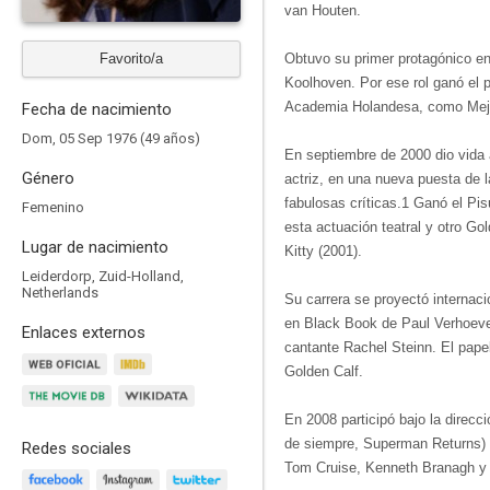
van Houten.​
Favorito/a
Obtuvo su primer protagónico en
Koolhoven. Por ese rol ganó el 
Academia Holandesa, como Mejor
Fecha de nacimiento
Dom, 05 Sep 1976 (49 años)
En septiembre de 2000 dio vida 
Género
actriz, en una nueva puesta de 
fabulosas críticas.1​ Ganó el Pi
Femenino
esta actuación teatral y otro Go
Lugar de nacimiento
Kitty (2001).
Leiderdorp, Zuid-Holland,
Netherlands
Su carrera se proyectó internaci
en Black Book de Paul Verhoeven
Enlaces externos
cantante Rachel Steinn. El pape
Golden Calf.
En 2008 participó bajo la direc
de siempre, Superman Returns) en
Redes sociales
Tom Cruise, Kenneth Branagh y S