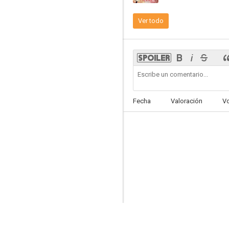
Las amistades peligrosas
Ver todo
8.0
Fecha
Valoración
V
Los Simpson (Cortometrajes de El Show de Tracey Ullman)
7.0