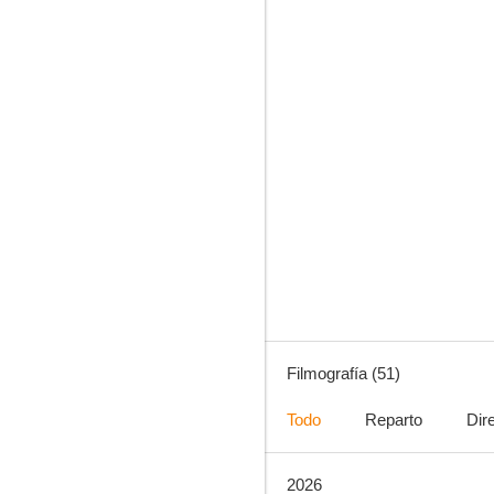
7.3
Valkiria
7.1
Filmografía (51)
Todo
Reparto
Dir
2026
El libro negro