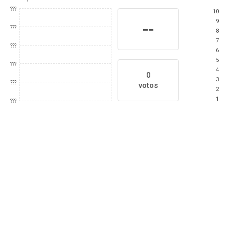
???
10
9
--
???
8
7
???
6
5
???
4
0
3
???
votos
2
1
???