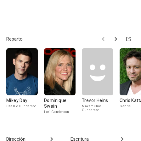
Reparto
Mikey Day
Dominique
Trevor Heins
Chris Kat
Swain
Charlie Gunderson
Maxamillion
Gabriel
Gunderson
Lori Gunderson
Dirección
Escritura