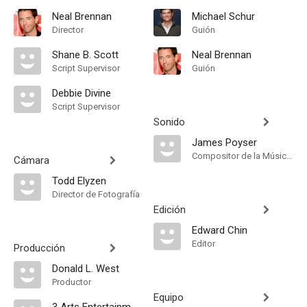
Neal Brennan
Michael Schur
Director
Guión
Shane B. Scott
Neal Brennan
Script Supervisor
Guión
Debbie Divine
Script Supervisor
Sonido
James Poyser
Compositor de la Música Original, Música
Cámara
Todd Elyzen
Director de Fotografía
Edición
Edward Chin
Editor
Producción
Donald L. West
Productor
Equipo