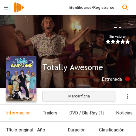
Identificarse/Registrarse
--
Sin valorar
Totally Awesome
Estrenada
Marcar ficha
Información
Trailers
DVD / Blu-Ray
(1)
Noticias
Título original
Año
Duración
Clasificación por edades