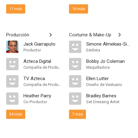
11 más
16 más
Producción
Costume & Make-Up
Jack Giarraputo
Simone Almekias-Siegl
Productor
Estilista
Azteca Digital
Bobby Jo Coleman
Compañía de Produccion
Maquilladora
TV Azteca
Ellen Lutter
Compañía de Produccion
Diseño de Vestuario
Heather Parry
Bradley Barnes
Co-Productor
Set Dressing Artist
34 más
7 más