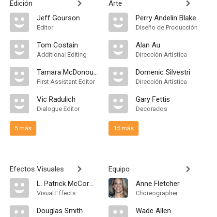
Edición
Arte
Jeff Gourson
Perry Andelin Blake
Editor
Diseño de Producción
Tom Costain
Alan Au
Additional Editing
Dirección Artística
Tamara McDonough
Domenic Silvestri
First Assistant Editor
Dirección Artística
Vic Radulich
Gary Fettis
Dialogue Editor
Decorados
5 más
15 más
Efectos Visuales
Equipo
L. Patrick McCormack
Anne Fletcher
Visual Effects
Choreographer
Douglas Smith
Wade Allen