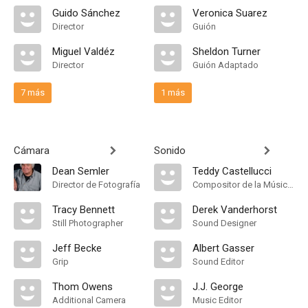
Guido Sánchez
Veronica Suarez
Director
Guión
Miguel Valdéz
Sheldon Turner
Director
Guión Adaptado
7 más
1 más
Cámara
Sonido
Dean Semler
Teddy Castellucci
Director de Fotografía
Compositor de la Música Original
Tracy Bennett
Derek Vanderhorst
Still Photographer
Sound Designer
Jeff Becke
Albert Gasser
Grip
Sound Editor
Thom Owens
J.J. George
Additional Camera
Music Editor