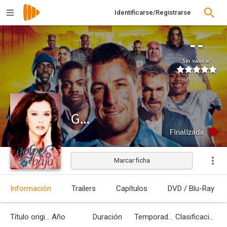
Identificarse/Registrarse
--
Sin valorar
Golpe bajo
Finalizada
Marcar ficha
Información
Trailers
Capítulos
DVD / Blu-Ray
Título original
Año
Duración
Temporadas
Clasificación por edades