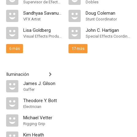
Supervisor de Efectos Visuales
Dobles
Sandhyaa Savanuur
Doug Coleman
VFX Artist
Stunt Coordinator
Lisa Goldberg
John C. Hartigan
Visual Effects Producer
Special Effects Coordinator
6 más
17 más
Iluminación
James J. Gilson
Gaffer
Theodore Y. Bott
Electrician
Michael Vetter
Rigging Grip
Kim Heath