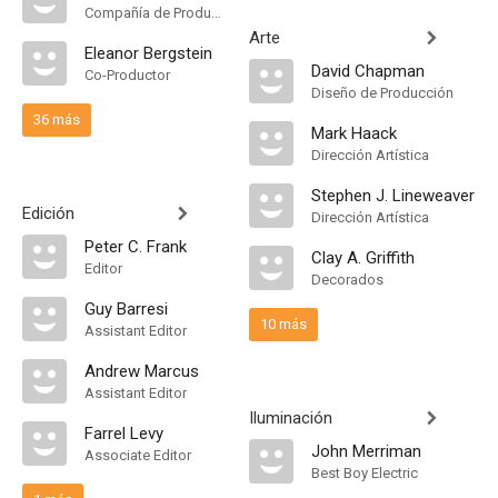
Compañía de Produccion
Arte
Eleanor Bergstein
David Chapman
Co-Productor
Diseño de Producción
36 más
Mark Haack
Dirección Artística
Stephen J. Lineweaver
Edición
Dirección Artística
Peter C. Frank
Clay A. Griffith
Editor
Decorados
Guy Barresi
10 más
Assistant Editor
Andrew Marcus
Assistant Editor
Iluminación
Farrel Levy
John Merriman
Associate Editor
Best Boy Electric