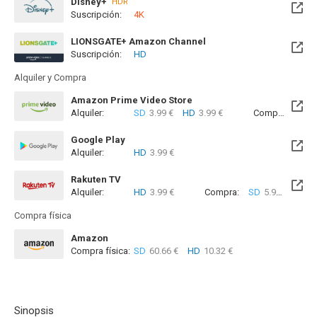
Disney+
HDR
Suscripción:
4K
LIONSGATE+ Amazon Channel
Suscripción:
HD
Alquiler y Compra
Amazon Prime Video Store
Alquiler:
SD
3.99 €
HD
3.99 €
Compra:
SD
6
Google Play
Alquiler:
HD
3.99 €
Rakuten TV
Alquiler:
HD
3.99 €
Compra:
SD
5.99 €
HD
7
Compra física
Amazon
Compra física:
SD
60.66 €
HD
10.32 €
Sinopsis