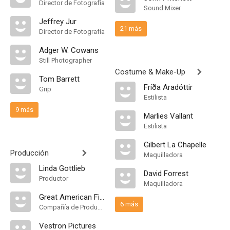
Director de Fotografía
Sound Mixer
Jeffrey Jur
21 más
Director de Fotografía
Adger W. Cowans
Still Photographer
Costume & Make-Up
Tom Barrett
Fríða Aradóttir
Grip
Estilista
9 más
Marlies Vallant
Estilista
Gilbert La Chapelle
Producción
Maquilladora
Linda Gottlieb
David Forrest
Productor
Maquilladora
Great American Films Limited Partnership
6 más
Compañía de Produccion
Vestron Pictures