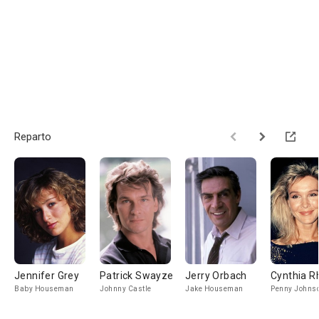
Reparto
Jennifer Grey
Patrick Swayze
Jerry Orbach
Cynthia R
Baby Houseman
Johnny Castle
Jake Houseman
Penny Johns