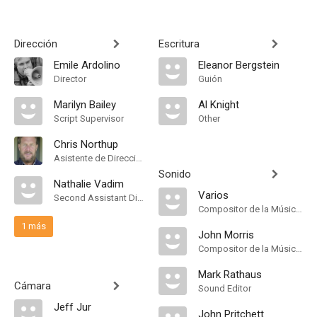
Dirección
Escritura
Emile Ardolino
Eleanor Bergstein
Director
Guión
Marilyn Bailey
Al Knight
Script Supervisor
Other
Chris Northup
Asistente de Dirección
Sonido
Nathalie Vadim
Varios
Second Assistant Director
Compositor de la Música Original
1 más
John Morris
Compositor de la Música Original
Mark Rathaus
Cámara
Sound Editor
Jeff Jur
John Pritchett