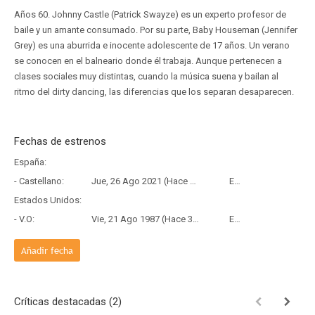
Años 60. Johnny Castle (Patrick Swayze) es un experto profesor de
baile y un amante consumado. Por su parte, Baby Houseman (Jennifer
Grey) es una aburrida e inocente adolescente de 17 años. Un verano
se conocen en el balneario donde él trabaja. Aunque pertenecen a
clases sociales muy distintas, cuando la música suena y bailan al
ritmo del dirty dancing, las diferencias que los separan desaparecen.
Fechas de estrenos
España:
- Castellano:
Jue, 26 Ago 2021 (Hace 4 años y 11 meses)
Estreno
Estados Unidos:
- V.O:
Vie, 21 Ago 1987 (Hace 38 años y 11 meses)
Estreno
Añadir fecha
Críticas destacadas (2)