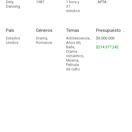
Dirty
1987
1 hora y
APTA
Dancing
37
minutos
País
Géneros
Temas
Presupuesto - Ingresos
Estados
Drama
,
Adolescencia
,
$6.000.000
Unidos
Romance
Años 60
,
-
Baile
,
$214.577.242
Drama
romántico
,
Música
,
Película
de culto