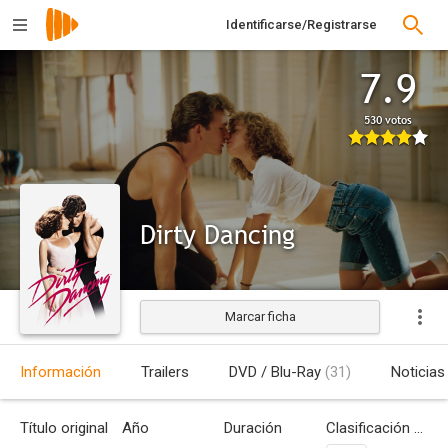
Identificarse/Registrarse
7.9
530 votos
Dirty Dancing
Marcar ficha
Estrenada
Información
Trailers
DVD / Blu-Ray
(31)
Noticias
Título original
Año
Duración
Clasificación por edades