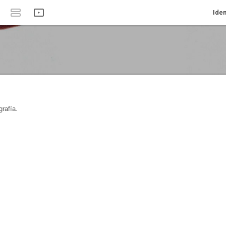
Iden
rafía.