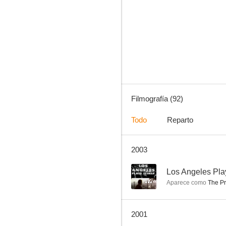
Walker Texas Ranger
6.2
Filmografía (92)
Todo
Reparto
2003
Juez Dredd
8.2
--
Los Angeles Play
Aparece como
The Pr
2001