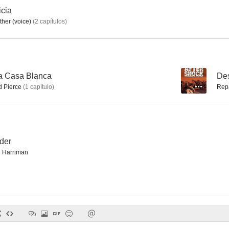
icia
her (voice)
(
2
capítulos
)
Cielo negro
Jake y el Gordo
El confid
7.5
7.5
la Casa Blanca
--
Des
 Pierce
(
1
capítulo
)
Rep
der
l Harriman
Renegado
Dos en el aire
Hospit
7.0
7.0