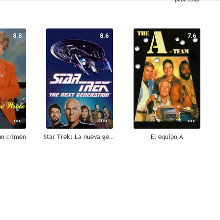
8.8
8.6
7.6
un crimen
Star Trek: La nueva generación
El equipo A
6.9
6.8
6.7