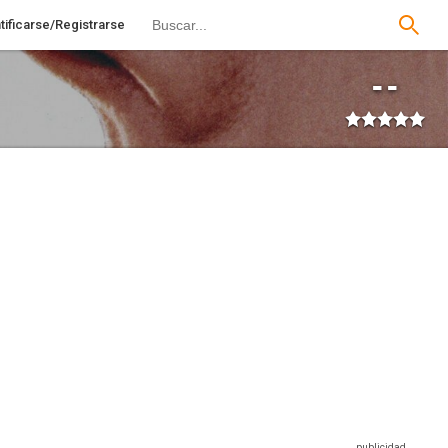
tificarse/Registrarse
--