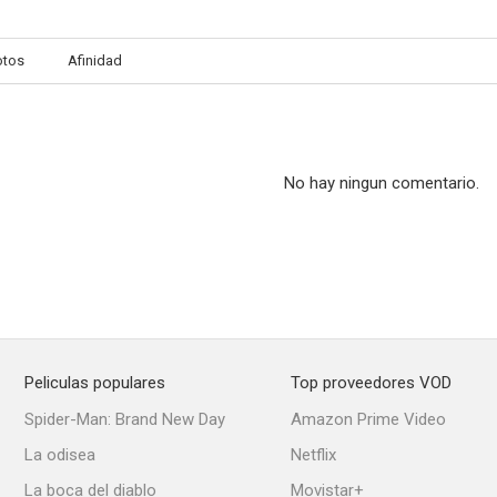
otos
Afinidad
Las cosas que nunca mueren
La ley de Los Ángeles
Monte W
6.0
5.8
No hay ningun comentario.
Peliculas populares
Top proveedores VOD
Águila de acero III
Caza implacable
Fe en la ju
Spider-Man: Brand New Day
Amazon Prime Video
--
--
La odisea
Netflix
La boca del diablo
Movistar+