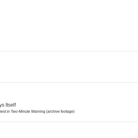
Harry el fuerte
Hot Shots! 2
La sombra de
10
9.3
Hart y Hart
¿Quién es el jefe?
El abog
8.0
8.0
s Itself
iest in Two-Minute Warning (archive footage)