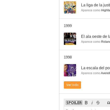
8.8
La liga de la just
Aparece como
Highfat
Dallas
1999
7.5
9.1
El ala oeste de 
Aparece como
Roland
1998
--
La escala del po
Aparece como
Averel
Norte y Sur: Cielo e Infierno
Ver todo
7.5