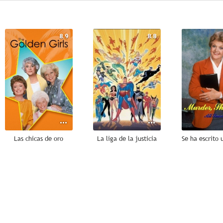
8.9
8.8
Las chicas de oro
La liga de la justicia
Se ha escrito 
7.3
7.0