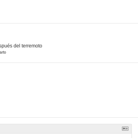
ente
Infierno de cobardes
Hotel
7.5
7.5
7.5
pués del terremoto
arto
al
Baretta
Las calles de San Francisco
6.3
6.1
6.0