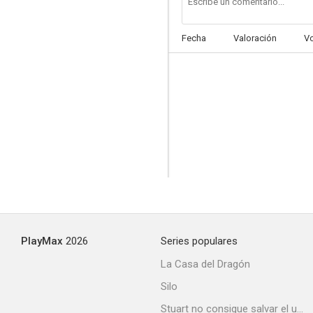
Fecha
Valoración
V
La batalla de Midway
6.0
PlayMax
2026
Series populares
El rostro
La Casa del Dragón
4.5
Silo
Stuart no consigue salvar el universo