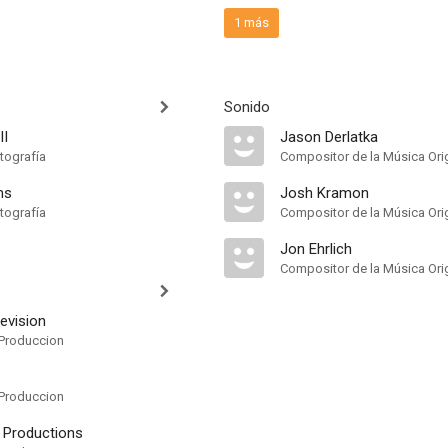
1 más
Sonido
II
Jason Derlatka
tografía
Compositor de la Música Orig
ms
Josh Kramon
tografía
Compositor de la Música Orig
Jon Ehrlich
Compositor de la Música Orig
levision
Produccion
Produccion
 Productions