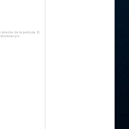
irector de la película. El
oductoras y/o