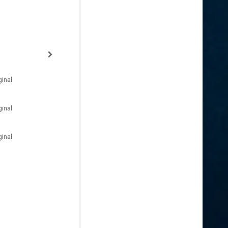
inal
inal
inal