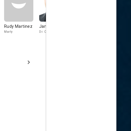
Rudy Martinez
Jamie Kennedy
JLouis Mills
Joshua
Leonard
Marty
Dr. Callahan
Forester
Max