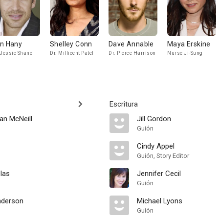
n Hany
Shelley Conn
Dave Annable
Maya Erskine
 Jessie Shane
Dr. Millicent Patel
Dr. Pierce Harrison
Nurse Ji-Sung
Escritura
an McNeill
Jill Gordon
Guión
Cindy Appel
Guión, Story Editor
las
Jennifer Cecil
Guión
nderson
Michael Lyons
Guión