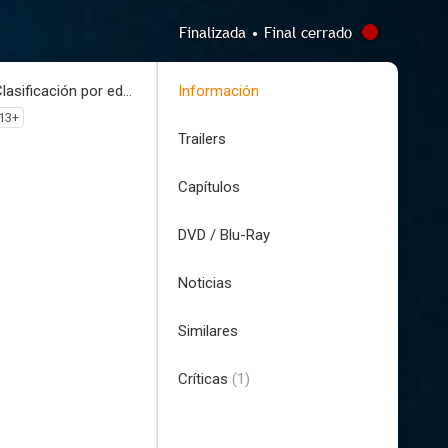
Finalizada • Final cerrado
Clasificación por edades
Información
13+
Trailers
Capítulos
DVD / Blu-Ray
Noticias
Similares
Críticas
(1)