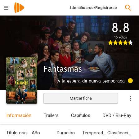
Identificarse/Registrarse
8.8
15 votos
Fantasmas
A la espera de nueva temporada
Marcar ficha
Información
Trailers
Capítulos
DVD / Blu-Ray
Título original
Año
Duración
Temporadas
Clasificación por edades