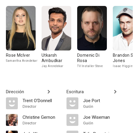
Rose McIver
Utkarsh
Domenic Di
Brandon S
Ambudkar
Rosa
Jones
Samantha Arondekar
Jay Arondekar
TV Installer Steve
Isaac Higgin
Dirección
Escritura
Trent O'Donnell
Joe Port
Director
Guión
Christine Gernon
Joe Wiseman
Director
Guión