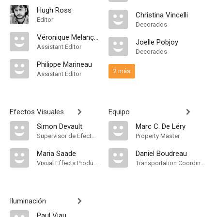
Hugh Ross
Christina Vincelli
Editor
Decorados
Véronique Melançon
Joelle Pobjoy
Assistant Editor
Decorados
Philippe Marineau
2 más
Assistant Editor
Efectos Visuales
Equipo
Simon Devault
Marc C. De Léry
Supervisor de Efectos Visuales
Property Master
Maria Saade
Daniel Boudreau
Visual Effects Producer
Transportation Coordinator
Iluminación
Paul Viau