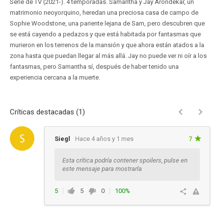
Serie de TV (2021-). 4 temporadas. Samantha y Jay Arondekar, un
matrimonio neoyorquino, heredan una preciosa casa de campo de
Sophie Woodstone, una pariente lejana de Sam, pero descubren que
se está cayendo a pedazos y que está habitada por fantasmas que
murieron en los terrenos de la mansión y que ahora están atados a la
zona hasta que puedan llegar al más allá. Jay no puede ver ni oír a los
fantasmas, pero Samantha sí, después de haber tenido una
experiencia cercana a la muerte.
Críticas destacadas (1)
Siegl
Hace 4 años y 1 mes
7
Esta crítica podría contener spoilers, pulse en
este mensaje para mostrarla
5
5
0
100%
Responder