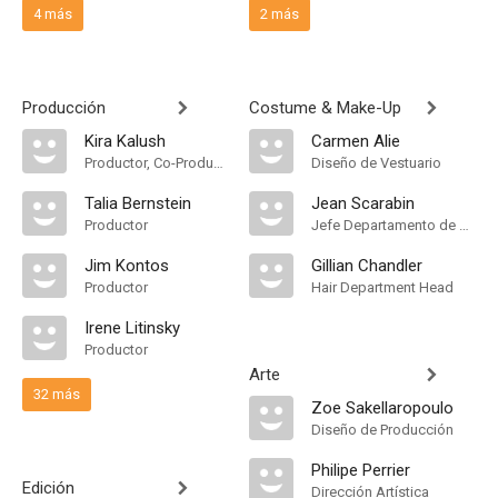
4 más
2 más
Producción
Costume & Make-Up
Kira Kalush
Carmen Alie
Productor, Co-Productor Ejecutivo, Productor Supervisor
Diseño de Vestuario
Talia Bernstein
Jean Scarabin
Productor
Jefe Departamento de Maquillaje
Jim Kontos
Gillian Chandler
Productor
Hair Department Head
Irene Litinsky
Productor
Arte
32 más
Zoe Sakellaropoulo
Diseño de Producción
Philipe Perrier
Edición
Dirección Artística