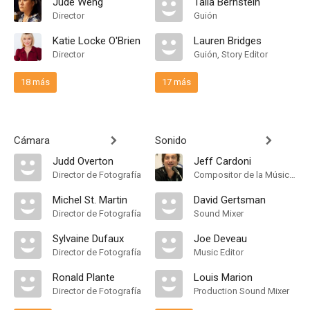
Jude Weng
Talia Bernstein
Director
Guión
Katie Locke O'Brien
Lauren Bridges
Director
Guión, Story Editor
18 más
17 más
Cámara
Sonido
Judd Overton
Jeff Cardoni
Director de Fotografía
Compositor de la Música Original
Michel St. Martin
David Gertsman
Director de Fotografía
Sound Mixer
Sylvaine Dufaux
Joe Deveau
Director de Fotografía
Music Editor
Ronald Plante
Louis Marion
Director de Fotografía
Production Sound Mixer