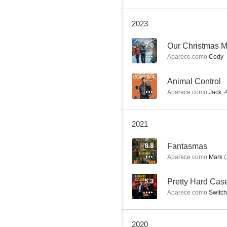
2023
Real Detective
7.0
Our Christmas M
Aparece como
Cody
6.6
--
Animal Control
Aparece como
Jack
,
2021
8.8
Fantasmas
Aparece como
Mark
(
Los Estados Unidos contra Billie Holiday
5.7
5.3
Pretty Hard Cas
Aparece como
Switch
2020