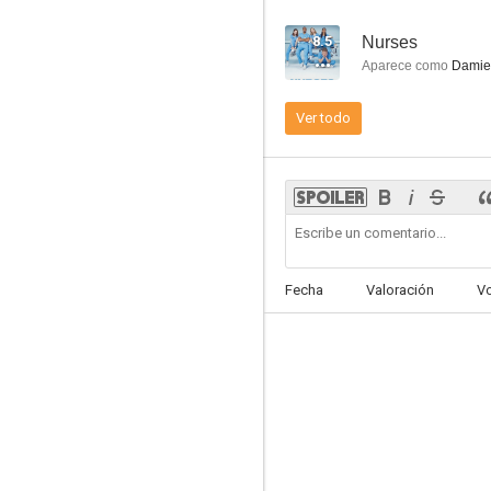
8.5
Nurses
Aparece como
Damie
Ver todo
21 Thunder
5.1
Fecha
Valoración
V
Por fin solo en casa
--