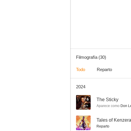
Casi imposible
8.8
Filmografía (30)
Todo
Reparto
2024
Fantasmas
8.0
7.6
The Sticky
Aparece como
Don L
--
Tales of Kenzer
Reparto