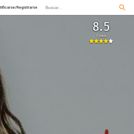
tificarse/Registrarse
8.5
7 votos