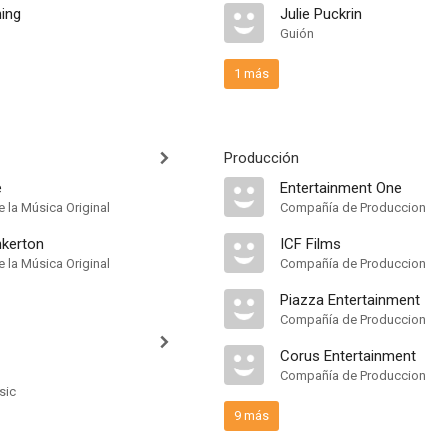
ing
Julie Puckrin
Guión
1 más
Producción
e
Entertainment One
 la Música Original
Compañía de Produccion
nkerton
ICF Films
 la Música Original
Compañía de Produccion
Piazza Entertainment
Compañía de Produccion
Corus Entertainment
Compañía de Produccion
sic
9 más