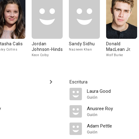
tasha Calis
Jordan
Sandy Sidhu
Donald
Johnson-Hinds
MacLean Jr.
ley Collins
Nazneen Khan
Keon Colby
Wolf Burke
Escritura
Laura Good
Guión
y
Anusree Roy
Guión
Adam Pettle
Guión