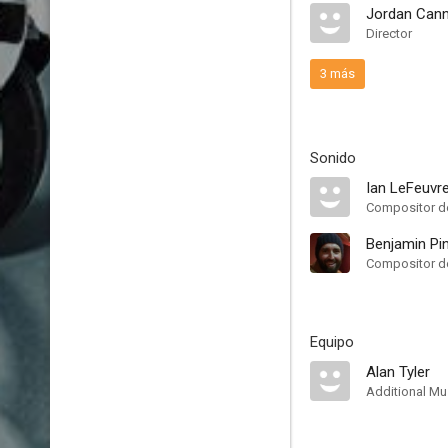
Jordan Cann
Director
3 más
Sonido
Ian LeFeuvr
Compositor de
Benjamin Pi
Compositor de
Equipo
Alan Tyler
Additional Mu