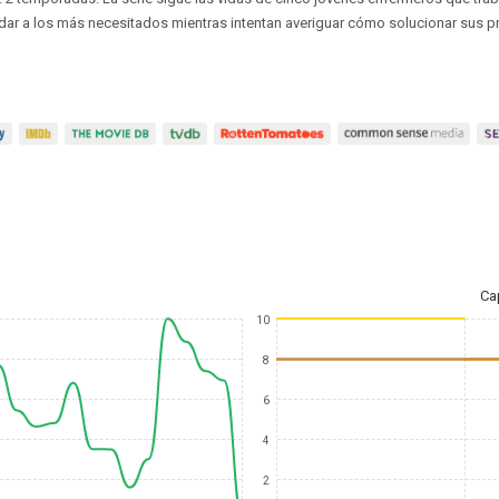
dar a los más necesitados mientras intentan averiguar cómo solucionar sus pr
Ca
10
8
6
4
2