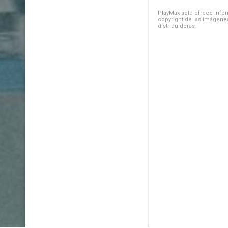
PlayMax solo ofrece inform
copyright de las imágenes
distribuidoras.