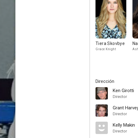
Tiera Skovbye
Na
Grace Knight
Ash
Dirección
Ken Girotti
Director
Grant Harve
Director
Kelly Makin
Director