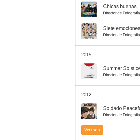
7.9
Chicas buenas
Director de Fotografía
El corazón valiente de Irena Sendler
--
Siete emocione
Director de Fotografía
7.0
2015
--
Summer Solstic
Director de Fotografía
2012
¿Quién es Cletis T...?
6.0
Soldado Peacef
6.6
Director de Fotografía
Ver todo