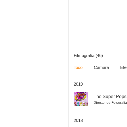
Lizzie Superstar
6.2
Filmografía (46)
Todo
Cámara
Efe
2019
Powder (Pura energía)
8.0
--
The Super Pops
Director de Fotografía
2018