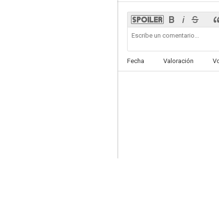
Bubble Boy (El chico de la burbuja)
Fecha
Valoración
V
6.0
El asesinato de Richard Nixon
5.0