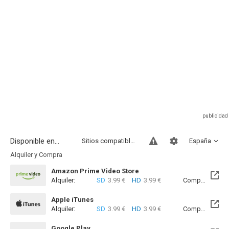
Disponible en...
Sitios compatibles
España
Alquiler y Compra
Amazon Prime Video Store
Alquiler:
SD
3.99 €
HD
3.99 €
Compra:
SD
8
Apple iTunes
Alquiler:
SD
3.99 €
HD
3.99 €
Compra:
SD
8
Google Play