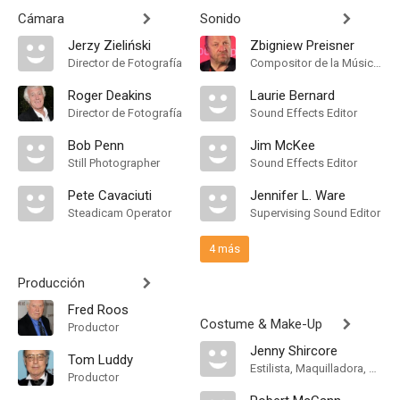
Cámara
Sonido
Jerzy Zieliński
Zbigniew Preisner
Director de Fotografía
Compositor de la Música Original
Roger Deakins
Laurie Bernard
Director de Fotografía
Sound Effects Editor
Bob Penn
Jim McKee
Still Photographer
Sound Effects Editor
Pete Cavaciuti
Jennifer L. Ware
Steadicam Operator
Supervising Sound Editor
4 más
Producción
Fred Roos
Costume & Make-Up
Productor
Jenny Shircore
Tom Luddy
Estilista, Maquilladora, Jefe Departamento de Maquillaje
Productor