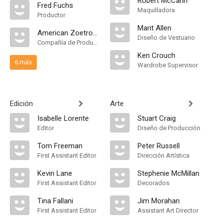
Robert McCann
Fred Fuchs
Maquilladora
Productor
Marit Allen
American Zoetrope
Diseño de Vestuario
Compañía de Produccion
Ken Crouch
6 más
Wardrobe Supervisor
Edición
Arte
Isabelle Lorente
Stuart Craig
Editor
Diseño de Producción
Tom Freeman
Peter Russell
First Assistant Editor
Dirección Artística
Kevin Lane
Stephenie McMillan
First Assistant Editor
Decorados
Tina Fallani
Jim Morahan
First Assistant Editor
Assistant Art Director