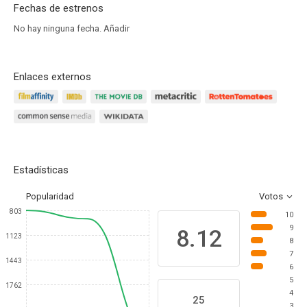
Fechas de estrenos
No hay ninguna fecha.
Añadir
Enlaces externos
Estadísticas
Popularidad
Votos
803
10
9
8.12
1123
8
7
1443
6
5
1762
4
25
3