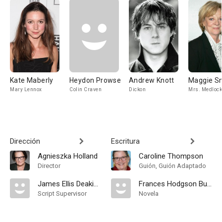
Kate Maberly
Heydon Prowse
Andrew Knott
Maggie S
Mary Lennox
Colin Craven
Dickon
Mrs. Medlock
Dirección
Escritura
Agnieszka Holland
Caroline Thompson
Director
Guión, Guión Adaptado
James Ellis Deakins
Frances Hodgson Burnett
Script Supervisor
Novela