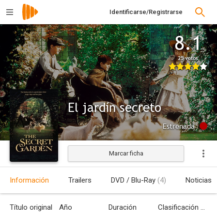
Identificarse/Registrarse
8.1
25 votos
El jardín secreto
Estrenada
Marcar ficha
Información
Trailers
DVD / Blu-Ray
(4)
Noticias
Título original
Año
Duración
Clasificación por edades