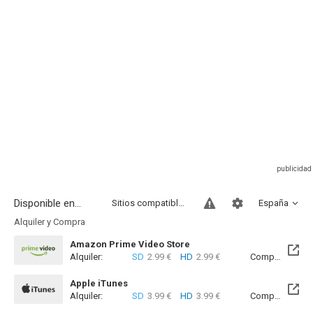
Disponible en...
Sitios compatibles
España
Alquiler y Compra
Amazon Prime Video Store
Alquiler:
SD
2.99 €
HD
2.99 €
Compra:
SD
7
Apple iTunes
Alquiler:
SD
3.99 €
HD
3.99 €
Compra:
SD
7