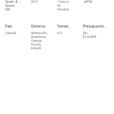
Spark: A
2017
1 hora y
APTA
Space
30
Tail
minutos
País
Géneros
Temas
Presupuesto - Ingresos
Canadá
Animación
,
3-D
$0 -
Aventuras
,
$116.873
Ciencia
ficción
,
Infantil