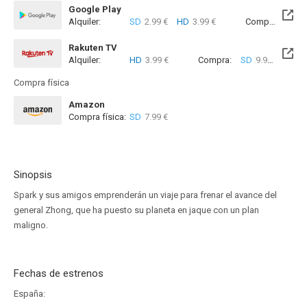
Google Play
Alquiler:
SD
2.99 €
HD
3.99 €
Compra:
SD
7
Rakuten TV
Alquiler:
HD
3.99 €
Compra:
SD
9.99 €
HD
1
Compra física
Amazon
Compra física:
SD
7.99 €
Sinopsis
Spark y sus amigos emprenderán un viaje para frenar el avance del
general Zhong, que ha puesto su planeta en jaque con un plan
maligno.
Fechas de estrenos
España: