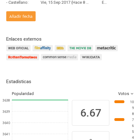
- Castellano:
Vie, 15 Sep 2017 (Hace 8 años y 10 meses)
Estreno
Añadir fecha
Enlaces externos
Estadísticas
Popularidad
Votos
3638
10
9
6.67
3639
8
7
3640
6
5
3641
4