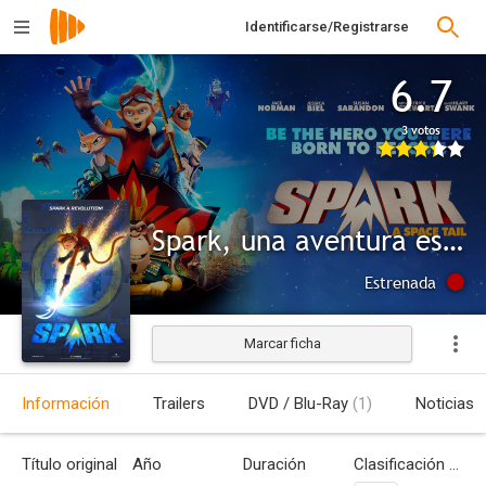
Identificarse/Registrarse
6.7
3 votos
Spark, una aventura espacial
Estrenada
Marcar ficha
Información
Trailers
DVD / Blu-Ray
(1)
Noticias
Título original
Año
Duración
Clasificación por edades