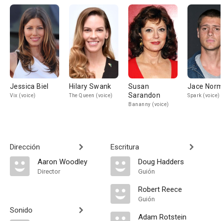
Jessica Biel
Hilary Swank
Susan
Jace Nor
Sarandon
Vix (voice)
The Queen (voice)
Spark (voice)
Bananny (voice)
Dirección
Escritura
Aaron Woodley
Doug Hadders
Director
Guión
Robert Reece
Guión
Sonido
Adam Rotstein