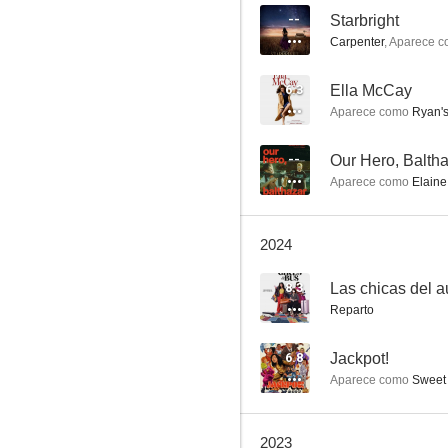
--
Starbright
Carpenter
,
Aparece 
Sexo en Nueva York
6.3
Ella McCay
Aparece como
Ryan'
8.5
--
Our Hero, Balth
Aparece como
Elaine
2024
8.3
Las chicas del 
Reparto
The Good Fight
8.2
6.8
Jackpot!
Aparece como
Sweet 
2023