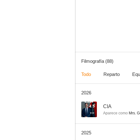
Big Little Lies
8.6
Filmografía (88)
Todo
Reparto
Equ
2026
Freaks and Geeks
8.5
4.5
CIA
Aparece como
Mrs. 
2025