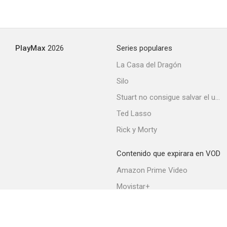
Our Hero, Balthazar
PlayMax
2026
Series populares
--
La Casa del Dragón
Silo
Stuart no consigue salvar el universo
Ted Lasso
Rick y Morty
Contenido que expirara en VOD
Nightfire
Amazon Prime Video
--
Movistar+
Netflix
Filmin