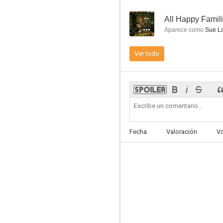
--
All Happy Famil
Aparece como
Sue L
Ver todo
Solo asesinatos en el edificio
7.7
Fecha
Valoración
V
Smash
7.3