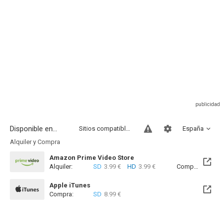
Disponible en...
Sitios compatibles
España
Alquiler y Compra
Amazon Prime Video Store
Alquiler:
SD
3.99 €
HD
3.99 €
Compra:
SD
8
Apple iTunes
Compra:
SD
8.99 €