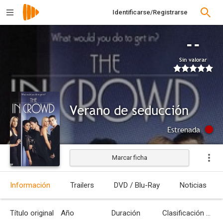
Identificarse/Registrarse
--
Sin valorar
Verano de seducción
Estrenada
Marcar ficha
Información
Trailers
DVD / Blu-Ray
Noticias
Título original
Año
Duración
Clasificación por edades