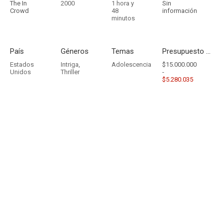
The In
2000
1 hora y
Sin
Crowd
48
información
minutos
País
Géneros
Temas
Presupuesto - Ingresos
Estados
Intriga
,
Adolescencia
$15.000.000
Unidos
Thriller
-
$5.280.035