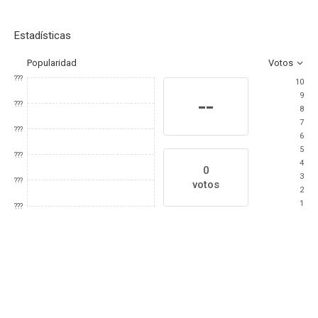
Estadísticas
Popularidad
Votos
???
10
9
--
???
8
7
???
6
5
???
4
0
3
???
votos
2
1
???