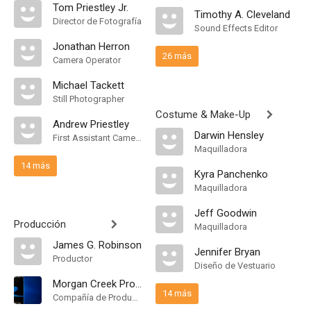
Tom Priestley Jr.
Timothy A. Cleveland
Director de Fotografía
Sound Effects Editor
Jonathan Herron
26 más
Camera Operator
Michael Tackett
Still Photographer
Costume & Make-Up
Andrew Priestley
Darwin Hensley
First Assistant Camera
Maquilladora
14 más
Kyra Panchenko
Maquilladora
Jeff Goodwin
Producción
Maquilladora
James G. Robinson
Jennifer Bryan
Productor
Diseño de Vestuario
Morgan Creek Productions
14 más
Compañía de Produccion