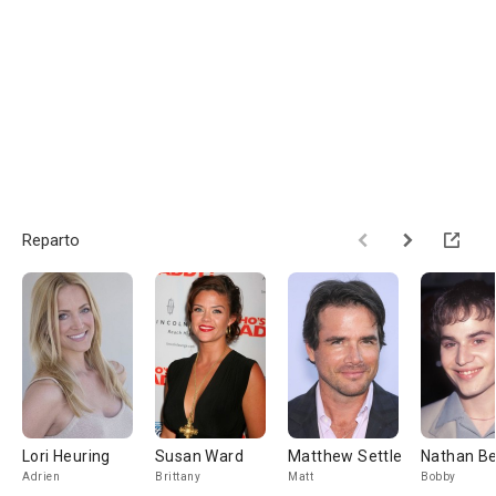
Reparto
Lori Heuring
Susan Ward
Matthew Settle
Nathan B
Adrien
Brittany
Matt
Bobby