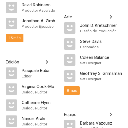
David Robinson
Productor Asociado
Arte
Jonathan A. Zimbert
John D. Kretschmer
Productor Ejecutivo
Diseño de Producción
15 más
Steve Davis
Decorados
Coleen Balance
Edición
Set Designer
Pasquale Buba
Geoffrey S. Grimsman
Editor
Set Designer
Virginia Cook-McGowan
8 más
Dialogue Editor
Catherine Flynn
Dialogue Editor
Equipo
Nancie Araki
Barbara Vazquez
Dialogue Editor