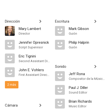
Dirección
Escritura
Mary Lambert
Mark Gibson
Director
Guión
Jennifer Opresnick
Philip Halprin
Script Supervisor
Guión
Eric Tignini
Second Assistant Director
Sonido
John E. Vohlers
Jeff Rona
First Assistant Director
Compositor de la Música Original
2 más
Paul J. Diller
Sound Editor
Brian Richards
Cámara
Music Editor