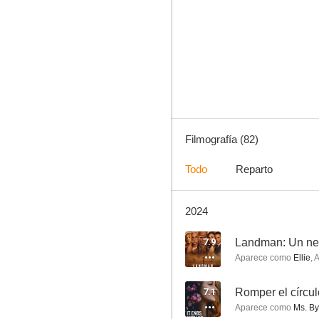
CSI: Las Vegas
8.3
Filmografía (82)
Todo
Reparto
2024
Caso abierto
7.7
7.9
Landman: Un ne
Aparece como
Ellie
,
A
7.1
Romper el círcul
Aparece como
Ms. By