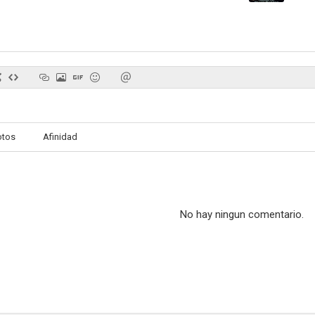
Crossing Jordan
A través del tiempo
JAG: Alert
7.1
7.1
otos
Afinidad
No hay ningun comentario.
High Potential
Ligera como una pluma
Ganym
6.8
6.5