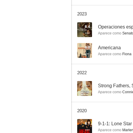
2023
Rockefeller Plaza (30 Rock)
8.4
Operaciones esp
Aparece como
Senato
9.0
4.0
Americana
Aparece como
Fiona
2022
--
Strong Fathers,
Aparece como
Connie
All Rise
7.9
2020
8.1
9-1-1: Lone Star
Aparece como
Marlen