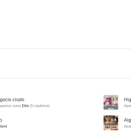
Twin Peaks
Psych
El cuerpo de
8.2
8.2
The Rookie
CSI: Nueva York
9-1-1: Lon
7.1
6.5
gocio crudo
7.1
Hig
parece como
Ellie
(
5
capítulos
)
Apa
o
6.8
Alg
land
Apa