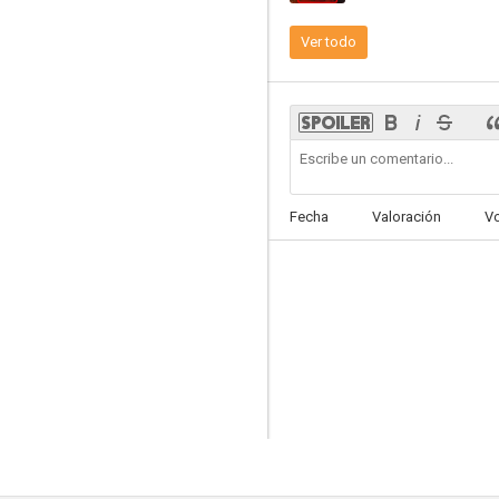
Ver todo
Landman: Un negocio crudo
7.3
Fecha
Valoración
V
Una disparatada bruja en la universidad
6.8