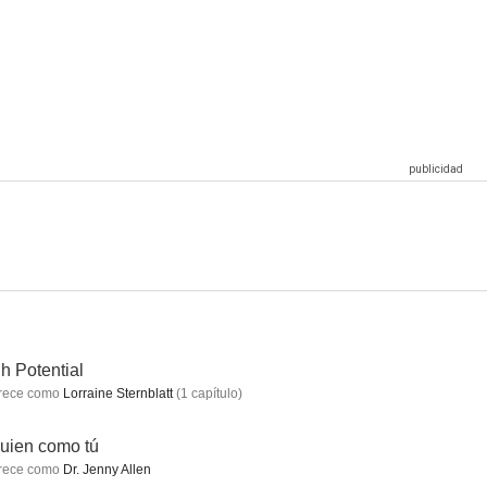
l delito
The Good Doctor
Operaciones especiales: Lioness
8.1
7.9
7.8
e Star
El coche fantástico
Punky Brewster
5.6
10
10
h Potential
rece como
Lorraine Sternblatt
(
1
capítulo
)
uien como tú
rece como
Dr. Jenny Allen