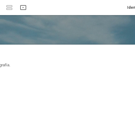
Iden
rafía.