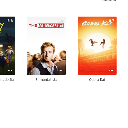
8.8
8.8
8.7
iladelfia
El mentalista
Cobra Kai
8.6
8.5
8.4