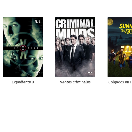
8.9
8.8
Expediente X
Mentes criminales
Colgados en F
8.7
8.7