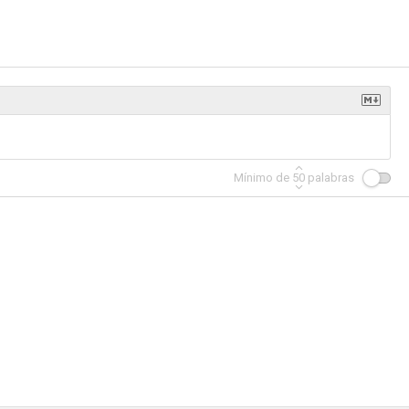
a roja
Parker Lewis nunca pierde
Las aventuras del joven Indiana Jones
7.0
7.0
6.9
Mínimo de
50
palabras
ede
Los buenos tiempos
Starman
6.3
6.2
6.2