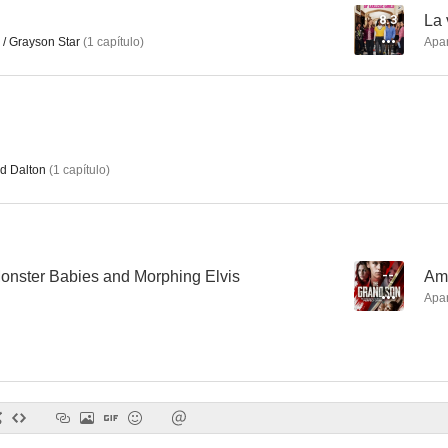
8.3
La 
/ Grayson Star
(
1
capítulo
)
Apa
Armados y cabreados
La fabulosa aventura de Sharpay
Los padres
9.0
8.8
d Dalton
(
1
capítulo
)
onster Babies and Morphing Elvis
--
Ame
Apa
Pasados de vueltas
Franklin & Bash
Joan de A
7.6
7.5