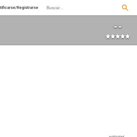
tificarse/Registrarse
--