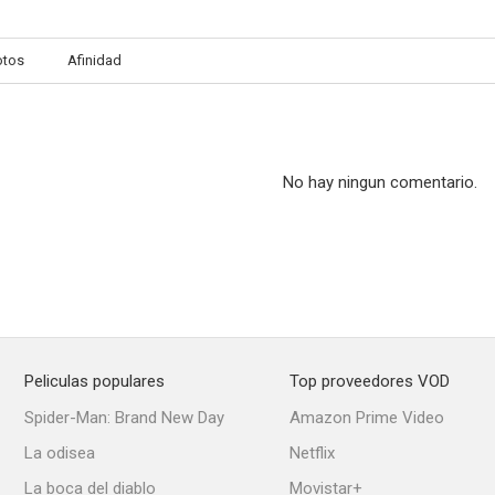
otos
Afinidad
Betty
Dads
6.5
6.2
No hay ningun comentario.
Peliculas populares
Top proveedores VOD
La familia Salvaje
Los perros dormidos mienten
Suburban 
Spider-Man: Brand New Day
Amazon Prime Video
5.7
5.5
La odisea
Netflix
La boca del diablo
Movistar+