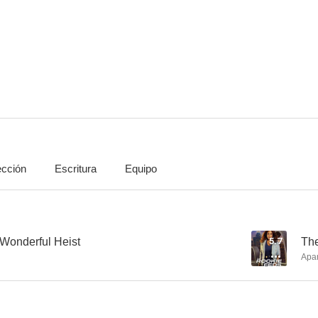
Buffy, cazavampiros
Grace and Frankie
8.1
8.0
ección
Escritura
Equipo
9-1-1: Lone Star
Buena suerte, Charlie
Dawson c
7.5
7.0
a Wonderful Heist
5.7
The
Apa