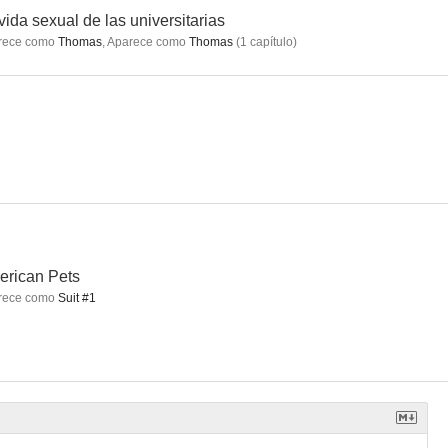
vida sexual de las universitarias
rece como
Thomas
,
Aparece como
Thomas
(
1
capítulo
)
 de él
Abajo el amor
Un chihuahua en Beverly Hills
8.8
8.5
8.5
rican Pets
rece como
Suit #1
rcadia
CSI: Vegas
Rubber
7.0
6.9
6.8