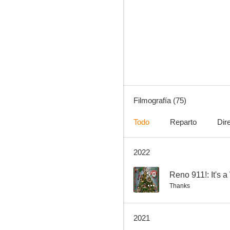
Seinfeld
8.2
Filmografía (75)
Todo
Reparto
Dir
2022
Shake It Up! (A todo ritmo)
7.8
5.0
Reno 911!: It's 
Thanks
2021