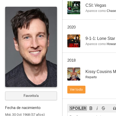
8.5
CSI: Vegas
Aparece como
Chase 
Las Vegas
2020
10
8.1
9-1-1: Lone Star
Aparece como
Howar
2018
--
Kissy Cousins M
Reparto
Reno 911!
Ver todo
8.0
Favorito/a
Fecha de nacimiento
Mié, 30 Oct 1968 (57 años)