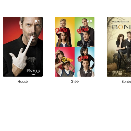
9.1
9.0
House
Glee
Bone
8.7
8.7