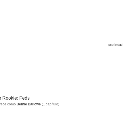
Los magos de Waverly Place
La vida sexual de las universitarias
Z Nation
8.0
8.0
8.0
rece
La Casa de los Dibujos
Dos hombres y medio
6.8
6.5
5.5
 Rookie: Feds
rece como
Bernie Barlowe
(
1
capítulo
)