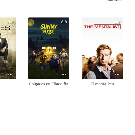
9.0
8.8
8.8
s
Colgados en Filadelfia
El mentalista
8.6
8.3
8.2