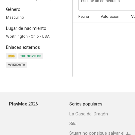
Género
Fecha
Valoración
V
Masculino
Lugar de nacimiento
Nip/Tuck, a golpe de bisturí
Worthington - Ohio - USA
6.6
Enlaces externos
PlayMax
2026
Series populares
Shark
La Casa del Dragón
6.0
Silo
Stuart no consigue salvar el universo