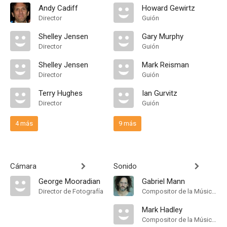
Andy Cadiff
Howard Gewirtz
Director
Guión
Shelley Jensen
Gary Murphy
Director
Guión
Shelley Jensen
Mark Reisman
Director
Guión
Terry Hughes
Ian Gurvitz
Director
Guión
4 más
9 más
Cámara
Sonido
George Mooradian
Gabriel Mann
Director de Fotografía
Compositor de la Música Original
Mark Hadley
Compositor de la Música Original