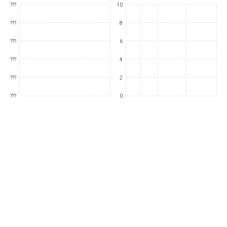
???
10
???
8
???
6
???
4
???
2
???
0