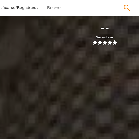
tificarse/Registrarse
--
Sin valorar