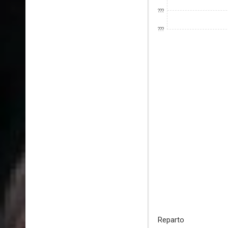
???
???
Reparto