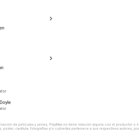
sen
hn
ator
 Doyle
ator
ación de películas y series, PlayMax no tiene relación alguna con el productor o el d
, póster, carátula, fotografías y/o cubiertas pertenece a sus respectivos autores, pr