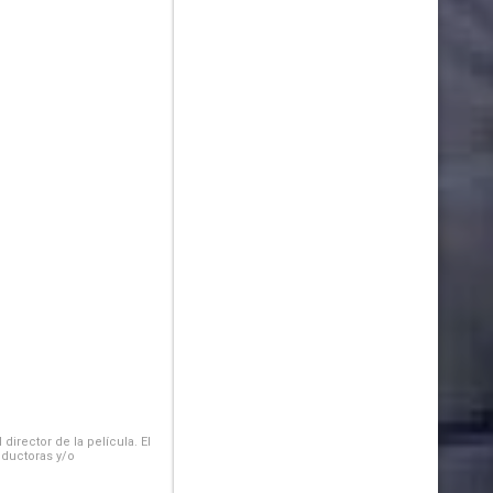
irector de la película. El
oductoras y/o