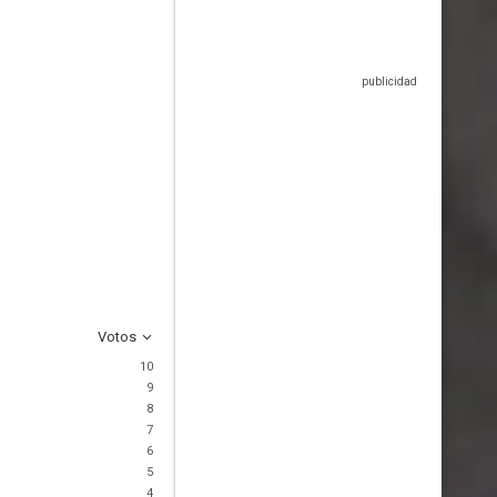
Votos
10
9
8
7
6
5
4