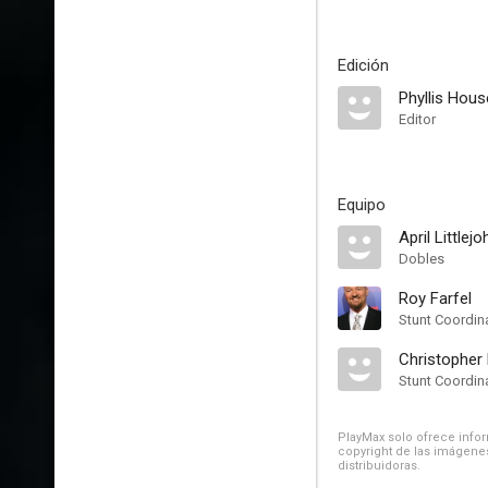
Edición
Phyllis Hou
Editor
Equipo
April Littlejo
Dobles
Roy Farfel
Stunt Coordin
Christopher
Stunt Coordin
PlayMax solo ofrece inform
copyright de las imágenes
distribuidoras.