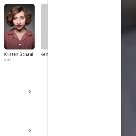
Kristen Schaal
Kent Fuher
Julie Hagerty
Paul Sand
Ruth
Sherry
Norm