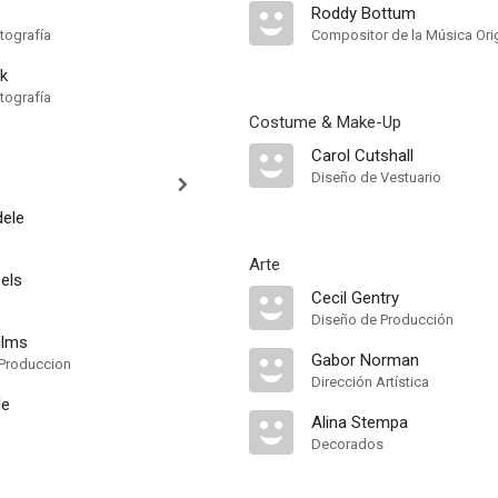
Roddy Bottum
tografía
Compositor de la Música Orig
ek
tografía
Costume & Make-Up
Carol Cutshall
Diseño de Vestuario
ele
Arte
bels
Cecil Gentry
Diseño de Producción
ilms
Gabor Norman
Produccion
Dirección Artística
le
Alina Stempa
Decorados