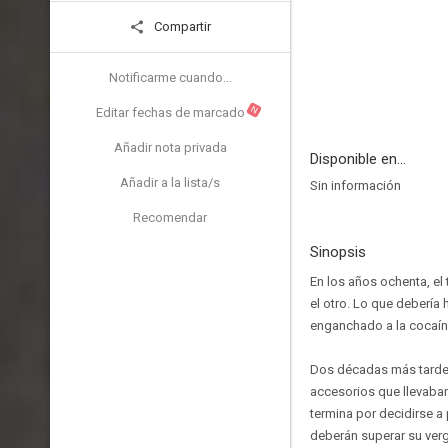
Compartir
Notificarme cuando...
N
Editar fechas de marcado
Añadir nota privada
Disponible en...
Añadir a la lista/s
Sin información
Recomendar
Sinopsis
En los años ochenta, el
el otro. Lo que debería
enganchado a la cocaín
Dos décadas más tarde,
accesorios que llevaba
termina por decidirse 
deberán superar su ver