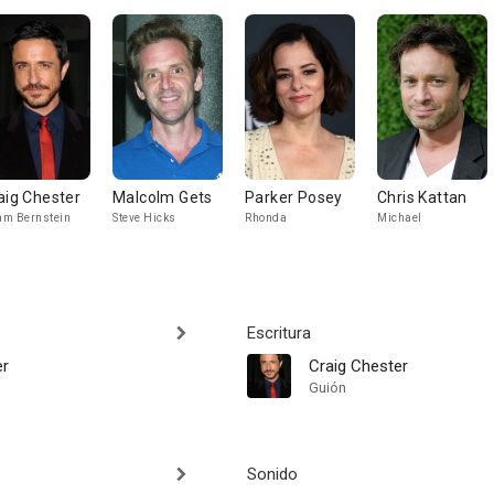
aig Chester
Malcolm Gets
Parker Posey
Chris Kattan
m Bernstein
Steve Hicks
Rhonda
Michael
Escritura
er
Craig Chester
Guión
Sonido