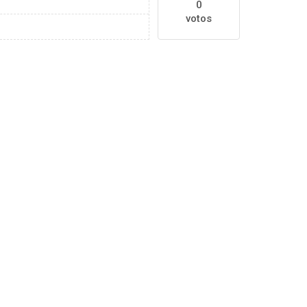
0
votos