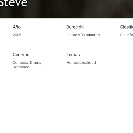
Steve
Año
Duración
Clasif
2005
1 hora y 39 minutos
Sin inf
Géneros
Temas
Comedia
,
Drama
,
Homosexualidad
Romance