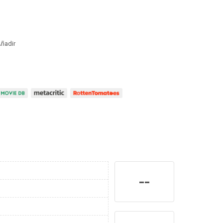
ñadir
--