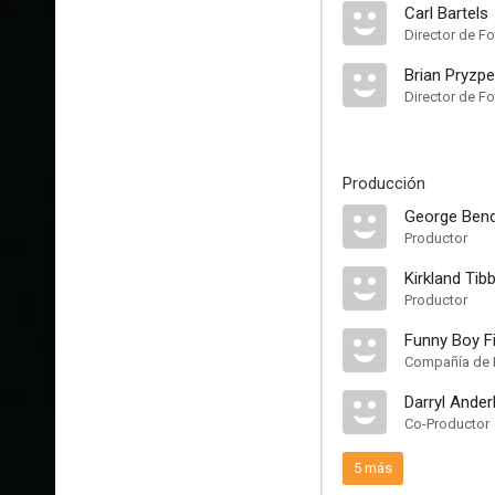
Carl Bartels
Director de Fo
Brian Pryzp
Director de Fo
Producción
George Bend
Productor
Kirkland Tib
Productor
Funny Boy F
Compañía de 
Darryl Ander
Co-Productor
5 más