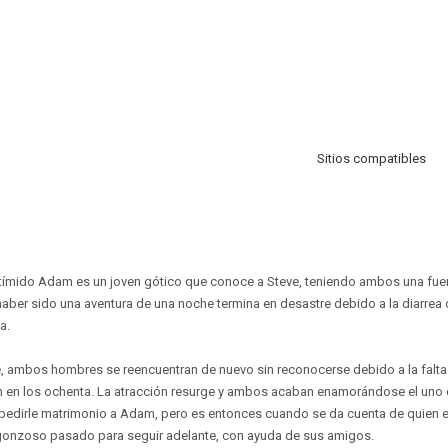
Sitios compatibles
 tímido Adam es un joven gótico que conoce a Steve, teniendo ambos una fuer
 haber sido una aventura de una noche termina en desastre debido a la diarre
a.
 ambos hombres se reencuentran de nuevo sin reconocerse debido a la falta 
n en los ochenta. La atracción resurge y ambos acaban enamorándose el uno 
a pedirle matrimonio a Adam, pero es entonces cuando se da cuenta de quien 
gonzoso pasado para seguir adelante, con ayuda de sus amigos.