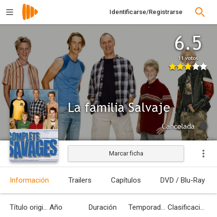
Identificarse/Registrarse
6.5
11 votos
La familia Salvaje
Cancelada
Marcar ficha
Información
Trailers
Capítulos
DVD / Blu-Ray
Título original
Año
Duración
Temporadas
Clasificación por edades