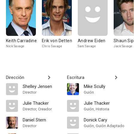
Keith Carradine
Erik von Detten
Andrew Eiden
Shaun Si
Nick Savage
Chris Savage
Sam Savage
Jack Savage
Dirección
Escritura
Shelley Jensen
Mike Scully
Director
Guión
Julie Thacker
Julie Thacker
Director, Creador
Guión, Historia
Daniel Stern
Donick Cary
Director
Guión, Guión Adaptado