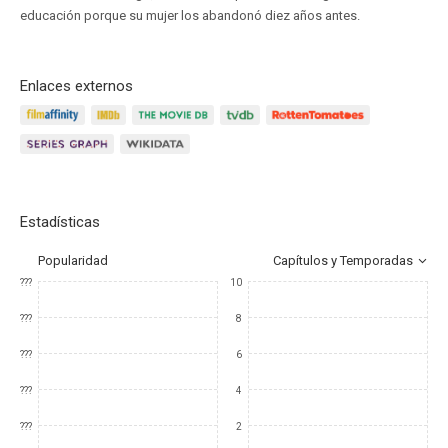
educación porque su mujer los abandonó diez años antes.
Enlaces externos
Estadísticas
Popularidad
Capítulos y Temporadas
???
10
???
8
???
6
???
4
???
2