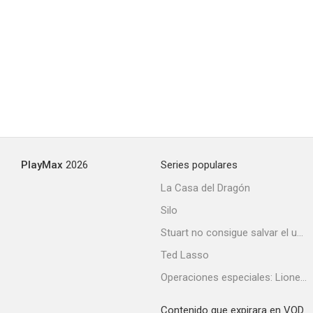
Consejo de guerra
--
PlayMax
2026
Series populares
La Casa del Dragón
Silo
Samson and Delilah (S)
Stuart no consigue salvar el universo
--
Ted Lasso
Operaciones especiales: Lioness
Contenido que expirara en VOD