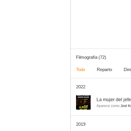
Para toda la humanidad
7.1
Filmografía (72)
Todo
Reparto
Dir
2022
Los próximos tres días
5.1
--
La mujer del jefe
Aparece como
Joel K
2019