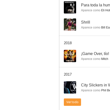
8.3
Para toda la hu
Aparece como
Eli Ho
¡Game Over, tío!
7.7
Shrill
Aparece como
Bill Ea
8.5
2018
5.1
¡Game Over, tío!
Aparece como
Mitch
2017
Un lugar llamado Milagro
--
City Slickers in
8.2
Aparece como
Phil Be
Ver todo