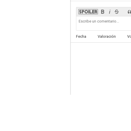
Aquellos maravillosos años
Fecha
Valoración
V
8.0
Muerto al llegar
7.7