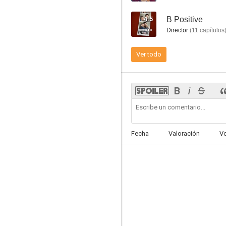
4.5
B Positive
Director
(
11
capítulos
Ver todo
Schooled
7.5
Fecha
Valoración
V
Enlisted
6.5