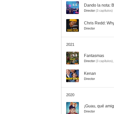
6.6
Dando la nota: 
Director
(
3
capítulos
)
Pelea de profes
--
Chris Redd: Why
Director
8.8
2021
8.8
Fantasmas
Director
(
3
capítulos
)
,
--
Kenan
Director
Fantasmas
8.5
2020
8.7
¡Guau, qué amig
Director