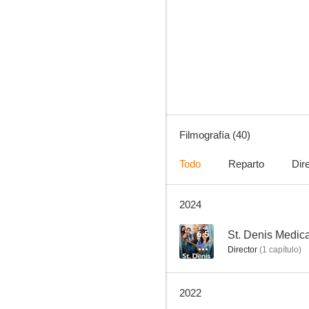
Los Goldberg
8.2
Filmografía (40)
Todo
Reparto
Dir
2024
El joven Sheldon
6.4
6.5
St. Denis Medica
Director
(
1
capítulo
)
2022