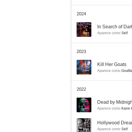
2024
Los renegados del diablo
--
In Search of Da
Aparece como
Self
6.5
2023
3.0
Kill Her Goats
Aparece como
Goatfa
2022
Spawn
--
Dead by Midnight
5.9
Aparece como
Kane 
--
Aparece como
Self