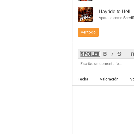
--
Hayride to Hell
Aparece como
Sheriff
Ver todo
Bajo cero
5.4
Fecha
Valoración
V
Viernes 13. VIII parte: Jason vuelve... para siempre
9.0