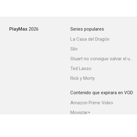
El guerrero americano 2: La confrontación
PlayMax
2026
Series populares
4.0
La Casa del Dragón
Silo
Stuart no consigue salvar el universo
Ted Lasso
Rick y Morty
Contenido que expirara en VOD
Among Friends
Amazon Prime Video
4.0
Movistar+
Netflix
Filmin