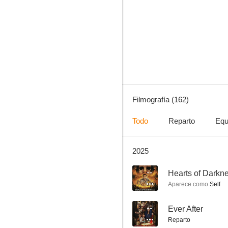
Four Rooms
7.2
Filmografía (162)
Todo
Reparto
Equ
2025
Enemigo público
6.6
--
Aparece como
Self
--
Ever After
Reparto