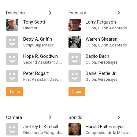
Dirección
Escritura
Tony Scott
Larry Ferguson
Director
Guión, Guión Adaptado
Betty A. Griffin
Warren Skaaren
Script Supervisor
Guión, Guión Adaptado
Hope R. Goodwin
Danilo Bach
Second Assistant Director
Guión, Personajes
Peter Bogart
Daniel Petrie Jr.
First Assistant Director
Guión, Personajes
1 más
2 más
Cámara
Sonido
Jeffrey L. Kimball
Harold Faltermeyer
Director de Fotografía
Compositor de la Música Original, Theme Song Performance