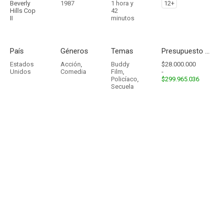
Beverly
1987
1 hora y
12+
Hills Cop
42
II
minutos
País
Géneros
Temas
Presupuesto - Ingresos
Estados
Acción
,
Buddy
$28.000.000
Unidos
Comedia
Film
,
-
Policíaco
,
$299.965.036
Secuela