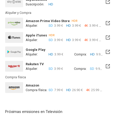
Suscripción:
HD
Próximamente. A partir del Mar, 01 Sep 2026 (En 26 días)
Alquiler y Compra
Amazon Prime Video Store
HDR
Alquiler:
SD
3.99 €
HD
3.99 €
4K
3.99 €
Com
Apple iTunes
HDR
Alquiler:
SD
3.99 €
HD
3.99 €
4K
3.99 €
Com
Google Play
Alquiler:
HD
3.99 €
Compra:
HD
9.99 €
Rakuten TV
Alquiler:
SD
3.99 €
Compra:
SD
9.99 €
Compra física
Amazon
Compra física:
SD
7.99 €
HD
26.90 €
4K
25.99 €
Próximas emisiones en Televisión