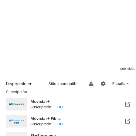
Disponible en...
Sitios compatibles
España
Suscripción
Movistar+
Suscripción:
HD
Disponible hasta el Lun, 31 Ago 2026 (Quedan 26 días)
Movistar+ Fibra
Suscripción:
HD
Disponible hasta el Lun, 31 Ago 2026 (Quedan 26 días)
SkyShowtime