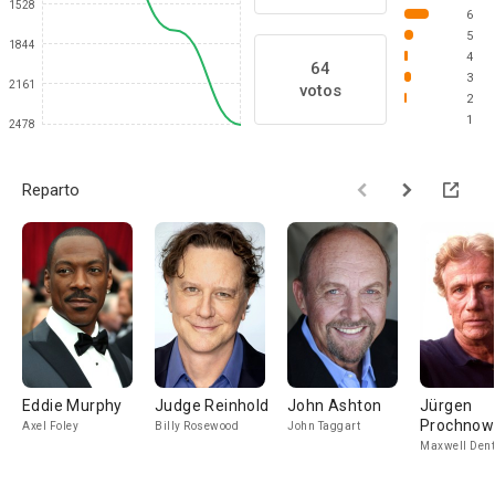
1528
6
5
1844
4
64
3
2161
votos
2
1
2478
Reparto
Eddie Murphy
Judge Reinhold
John Ashton
Jürgen
Prochnow
Axel Foley
Billy Rosewood
John Taggart
Maxwell Dent