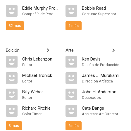
Eddie Murphy Productions
Bobbie Read
Compañía de Produccion
Costume Supervisor
32 más
1 más
Edición
Arte
Chris Lebenzon
Ken Davis
Editor
Diseño de Producción
Michael Tronick
James J. Murakami
Editor
Dirección Artística
Billy Weber
John H. Anderson
Editor
Decorados
Richard Ritchie
Cate Bangs
Color Timer
Assistant Art Director
3 más
6 más