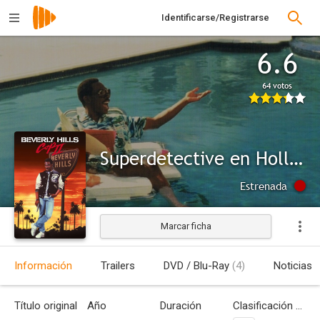
Identificarse/Registrarse
6.6
64 votos
Superdetective en Hollywood II
Estrenada
Marcar ficha
Información
Trailers
DVD / Blu-Ray
(4)
Noticias
Título original
Año
Duración
Clasificación por edades