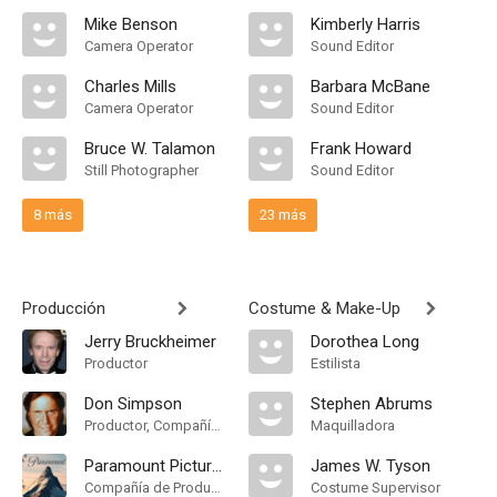
Mike Benson
Kimberly Harris
Camera Operator
Sound Editor
Charles Mills
Barbara McBane
Camera Operator
Sound Editor
Bruce W. Talamon
Frank Howard
Still Photographer
Sound Editor
8 más
23 más
Producción
Costume & Make-Up
Jerry Bruckheimer
Dorothea Long
Productor
Estilista
Don Simpson
Stephen Abrums
Productor, Compañía de Produccion
Maquilladora
Paramount Pictures
James W. Tyson
Compañía de Produccion
Costume Supervisor