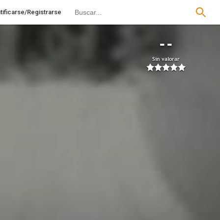
tificarse/Registrarse
--
Sin valorar