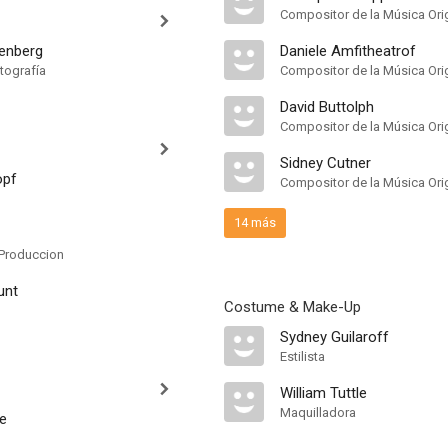
Compositor de la Música Orig
enberg
Daniele Amfitheatrof
tografía
Compositor de la Música Orig
David Buttolph
Compositor de la Música Orig
Sidney Cutner
opf
Compositor de la Música Orig
14 más
Produccion
unt
Costume & Make-Up
Sydney Guilaroff
Estilista
William Tuttle
Maquilladora
e