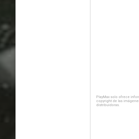
PlayMax solo ofrece inform
copyright de las imágenes
distribuidoras.