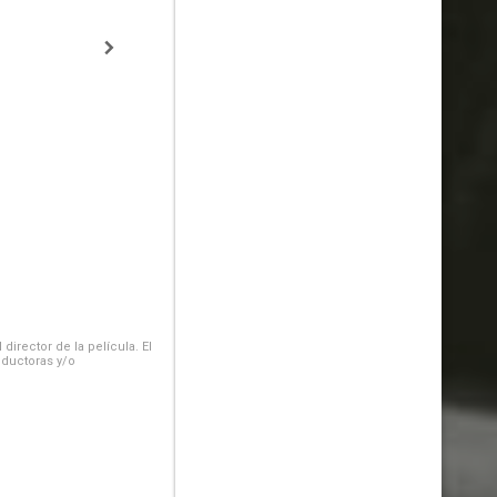
irector de la película. El
oductoras y/o