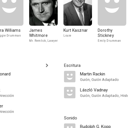
ra Williams
James
Kurt Kasznar
Dorothy
Whitmore
Stickney
ggie Drumman
Louie
Mr. Remlick, Lawyer
Emily Drumman
Escritura
eonard
Martin Rackin
Guión, Guión Adaptado
k
László Vadnay
Dirección
Guión, Guión Adaptado, Hist
er
Dirección
Sonido
Rudolph G. Kopp