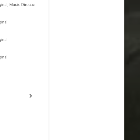
inal, Music Director
inal
inal
inal