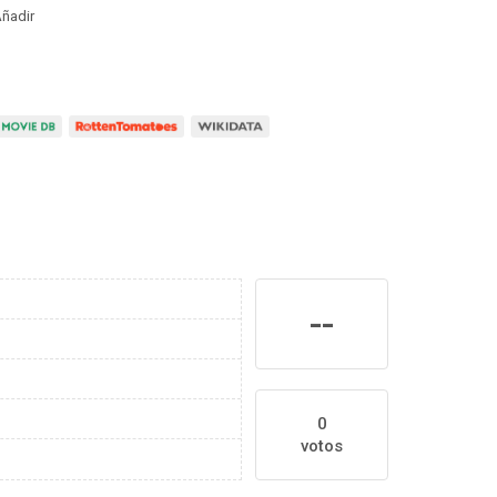
ñadir
--
0
votos