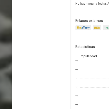
No hay ninguna fecha.
A
Enlaces externos
Estadísticas
Popularidad
???
???
???
???
???
???