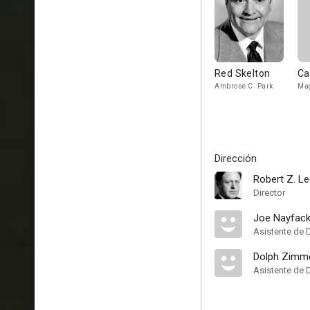
Red Skelton
Ca
Ambrose C. Park
Ma
Dirección
Robert Z. L
Director
Joe Nayfac
Asistente de 
Dolph Zimm
Asistente de 