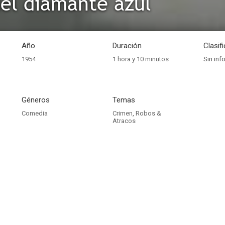
del diamante azul
Año
Duración
Clasif
1954
1 hora y 10 minutos
Sin inf
Géneros
Temas
Comedia
Crimen
,
Robos &
Atracos