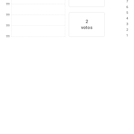
7
???
6
5
???
4
2
3
???
votos
2
1
???