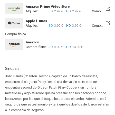
Amazon Prime Video Store
Alquiler:
SD
2.99 €
HD
2.99 €
Compra:
SD
7
Apple iTunes
Alquiler:
SD
3.99 €
HD
3.99 €
Compra:
SD
8
Compra física
Amazon
Compra física:
SD
5.00 €
HD
14.90 €
Sinopsis
John Sands (Charlton Heston), capitán de un barco de rescate,
encuentra al carguero 'Mary Deare' a la deriva. En su interior se
encuentra escondido Gideon Patch (Gary Cooper), un hombre
misterioso y algo aturdido que ha presenciado los hechos y conoce
las razones por las que el buque ha perdido el rumbo. Además, está
seguro de que su testimonio evitará que los dueños del barco estafen
a la compañía de seguros.