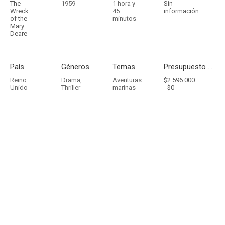
The
1959
1 hora y
Sin
Wreck
45
información
of the
minutos
Mary
Deare
País
Géneros
Temas
Presupuesto - Ingresos
Reino
Drama
,
Aventuras
$2.596.000
Unido
Thriller
marinas
-
$0