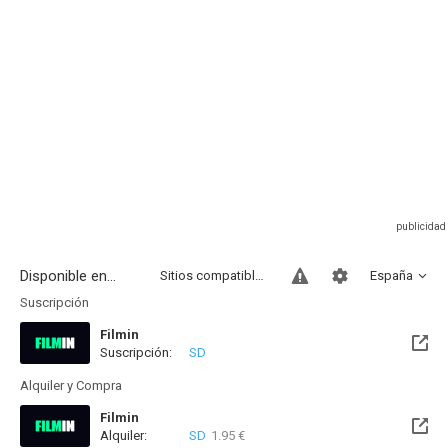
Disponible en...
Sitios compatibles
España
Suscripción
Filmin
Suscripción:
SD
Disponible hasta el Vie, 14 Ago 2026 (Quedan 7 días)
Alquiler y Compra
Filmin
Alquiler:
SD
1.95 €
Disponible hasta el Vie, 14 Ago 2026 (Quedan 7 días)