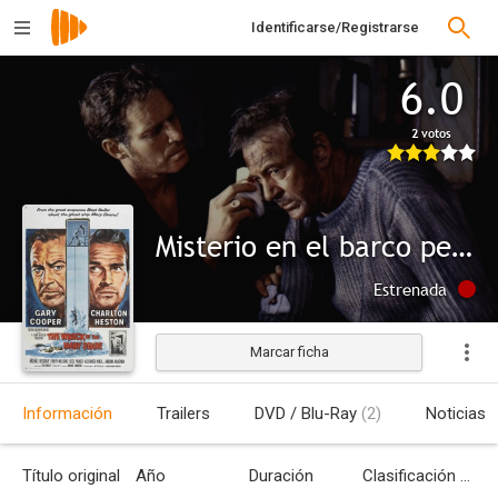
Identificarse/Registrarse
6.0
2 votos
Misterio en el barco perdido
Estrenada
Marcar ficha
Información
Trailers
DVD / Blu-Ray
(2)
Noticias
Título original
Año
Duración
Clasificación por edades