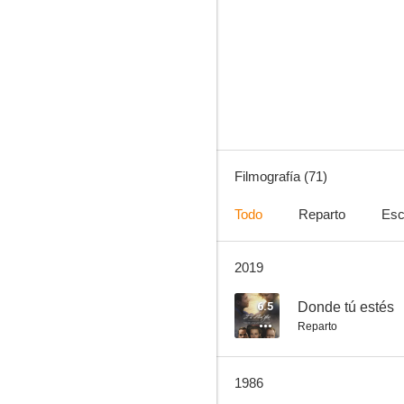
Shalako
7.3
Filmografía (71)
Todo
Reparto
Esc
2019
Los vikingos
7.0
6.5
Donde tú estés
Reparto
1986