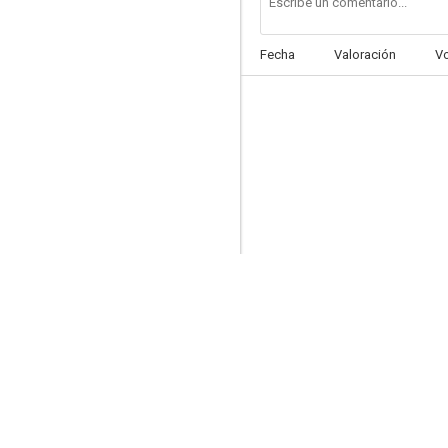
Fecha
Valoración
V
Misterio en el barco perdido
5.6
Las cuatro plumas
4.0