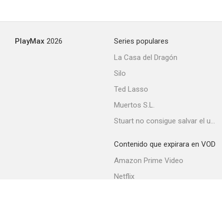
Two of a Kind
PlayMax
2026
Series populares
--
La Casa del Dragón
Silo
Ted Lasso
Muertos S.L.
Stuart no consigue salvar el universo
Contenido que expirara en VOD
The Judge Steps Out
Amazon Prime Video
--
Netflix
Movistar+
Filmin