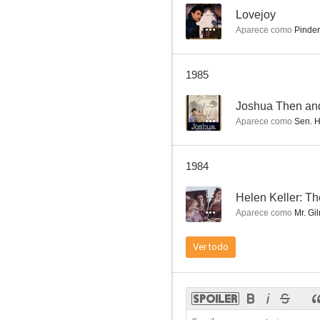
--
Lovejoy
Aparece como
Pinder
Estos son los condenados
1985
6.0
--
Joshua Then a
Aparece como
Sen. H
1984
--
Helen Keller: Th
Aparece como
Mr. Gi
Fräulein Doktor
Ver todo
6.0