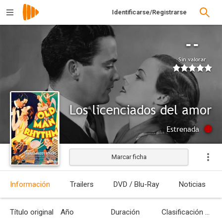
Identificarse/Registrarse
--
Sin valorar
Los licenciados del amor
Estrenada
Marcar ficha
Información
Trailers
DVD / Blu-Ray
Noticias
Título original
Año
Duración
Clasificación por edades