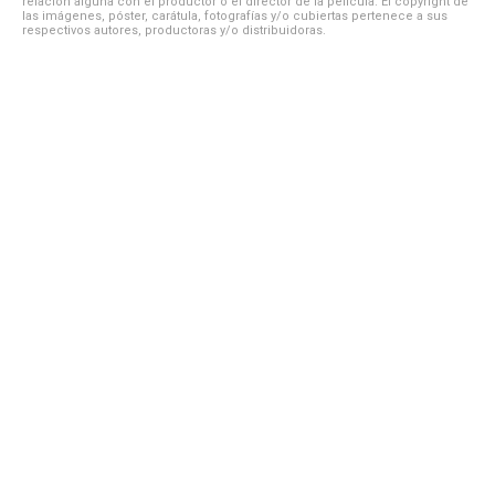
relación alguna con el productor o el director de la película. El copyright de
las imágenes, póster, carátula, fotografías y/o cubiertas pertenece a sus
respectivos autores, productoras y/o distribuidoras.