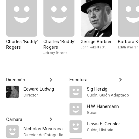
Charles 'Buddy'
Charles 'Buddy'
George Barbier
Barbara K
Rogers
Rogers
John Roberts Sr.
Edith Warren
Johnny Roberts
Dirección
Escritura
Edward Ludwig
Sig Herzig
Director
Guión, Guión Adaptado
H.W. Hanemann
Guión
Cámara
Lewis E. Gensler
Nicholas Musuraca
Guión, Historia
Director de Fotografía