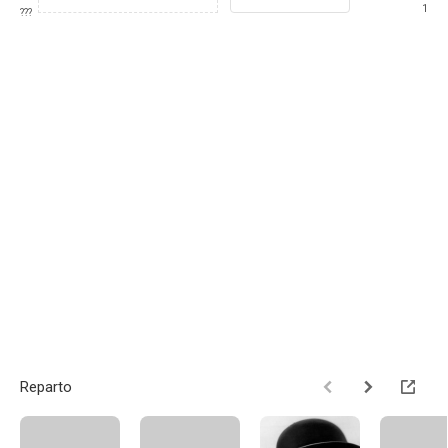
1
???
Reparto