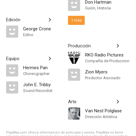
Don Hartman
Guión, Historia
Edición
1 más
George Crone
Editor
Producción
RKO Radio Pictures
Equipo
Compañía de Produccion
Hermes Pan
Zion Myers
Choreographer
Productor Asociado
John E. Tribby
Sound Recordist
Arte
Van Nest Polglase
Dirección Artística
PlayMax solo ofrece información de películas y series, PlayMax no tiene